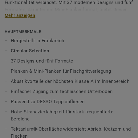
Funktionalität verbindet. Mit 37 modernen Designs und fünf
Formaten, darunter ein Mini-Plankenformat, bietet dieser
Mehr anzeigen
selbstliegende Bodenbelag maximale Gestaltungsfreiheit
für Büros, öffentliche Bereiche und gewerbliche
Innenräume.
HAUPTMERKMALE
Hergestellt in Frankreich
Die Fliesen lassen sich individuell kombinieren – ideal für
Circular Selection
die Umsetzung von Zonierungen, farbigen Laufwegen und
charaktervollen Übergangsbereichen.
37 Designs und fünf Formate
Planken & Mini-Planken für Fischgrätverlegung
Dank der Carpet Match-Technologie passen die Fliesen
perfekt zu unseren DESSO Teppichfliesen. Die gleiche
Akustikvorteile der höchsten Klasse A im Innenbereich
Aufbauhöhe sorgt für nahtlose Übergänge und schafft ein
Einfacher Zugang zum technischen Unterboden
harmonisches Raumgefühl mit angenehmer Haptik.
Passend zu DESSO-Teppichfliesen
Die in Frankreich hergestellten selbstliegenden PVC-
Hohe Strapazierfähigkeit für stark frequentierte
Fliesen sind klebstofffrei, lassen sich schnell verlegen und
Bereiche
ebenso einfach wieder entfernen – ideal für flexible
Raumkonzepte und schnellen Zugang zum Unterboden. Die
Tektanium®-Oberfläche widersteht Abrieb, Kratzern und
Akustikleistung der Klasse A reduziert störende Geräusche
Flecken