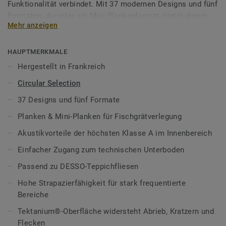
Funktionalität verbindet. Mit 37 modernen Designs und fünf
Formaten, darunter ein Mini-Plankenformat, bietet dieser
Mehr anzeigen
selbstliegende Bodenbelag maximale Gestaltungsfreiheit
für Büros, öffentliche Bereiche und gewerbliche
Innenräume.
HAUPTMERKMALE
Hergestellt in Frankreich
Die Fliesen lassen sich individuell kombinieren – ideal für
Circular Selection
die Umsetzung von Zonierungen, farbigen Laufwegen und
charaktervollen Übergangsbereichen.
37 Designs und fünf Formate
Planken & Mini-Planken für Fischgrätverlegung
Dank der Carpet Match-Technologie passen die Fliesen
perfekt zu unseren DESSO Teppichfliesen. Die gleiche
Akustikvorteile der höchsten Klasse A im Innenbereich
Aufbauhöhe sorgt für nahtlose Übergänge und schafft ein
Einfacher Zugang zum technischen Unterboden
harmonisches Raumgefühl mit angenehmer Haptik.
Passend zu DESSO-Teppichfliesen
Die in Frankreich hergestellten selbstliegenden PVC-
Hohe Strapazierfähigkeit für stark frequentierte
Fliesen sind klebstofffrei, lassen sich schnell verlegen und
Bereiche
ebenso einfach wieder entfernen – ideal für flexible
Raumkonzepte und schnellen Zugang zum Unterboden. Die
Tektanium®-Oberfläche widersteht Abrieb, Kratzern und
Akustikleistung der Klasse A reduziert störende Geräusche
Flecken