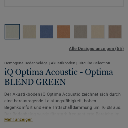
Alle Designs anzeigen (55)
Homogene Bodenbeläge
|
Akustikboden
|
Circular Selection
iQ Optima Acoustic - Optima
BLEND GREEN
Der Akustikboden iQ Optima Acoustic zeichnet sich durch
eine herausragende Leistungsfähigkeit, hohen
Begehkomfort und eine Trittschalldämmung um 16 dB aus.
Der Bodenbelag wurde für stark frequentierte Bereiche im
Mehr anzeigen
Bildungs- und Gesundheitswesen entwickelt und sorgt für
extreme Langlebigkeit und Widerstandsfähigkeit gegenüber