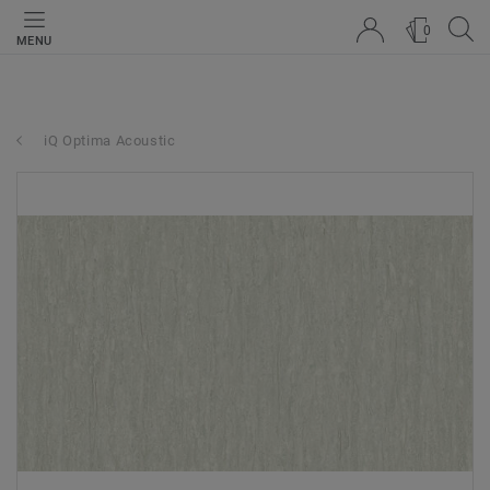
0
MENU
iQ Optima Acoustic