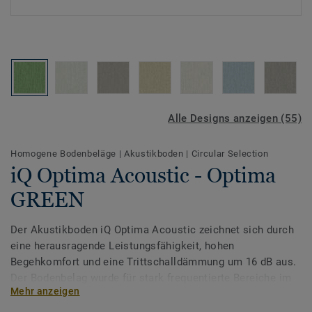
Alle Designs anzeigen (55)
Homogene Bodenbeläge
|
Akustikboden
|
Circular Selection
iQ Optima Acoustic - Optima
GREEN
Der Akustikboden iQ Optima Acoustic zeichnet sich durch
eine herausragende Leistungsfähigkeit, hohen
Begehkomfort und eine Trittschalldämmung um 16 dB aus.
Der Bodenbelag wurde für stark frequentierte Bereiche im
Mehr anzeigen
Bildungs- und Gesundheitswesen entwickelt und sorgt für
extreme Langlebigkeit und Widerstandsfähigkeit gegenüber