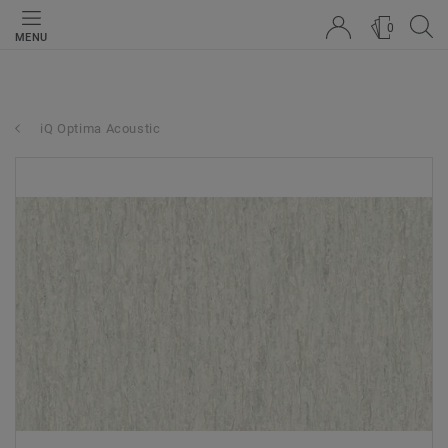
0
MENU
iQ Optima Acoustic