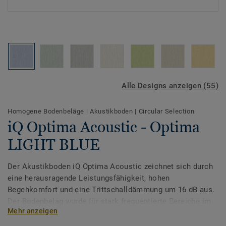
Alle Designs anzeigen (55)
Homogene Bodenbeläge
|
Akustikboden
|
Circular Selection
iQ Optima Acoustic - Optima
LIGHT BLUE
Der Akustikboden iQ Optima Acoustic zeichnet sich durch
eine herausragende Leistungsfähigkeit, hohen
Begehkomfort und eine Trittschalldämmung um 16 dB aus.
Der Bodenbelag wurde für stark frequentierte Bereiche im
Mehr anzeigen
Bildungs- und Gesundheitswesen entwickelt und sorgt für
extreme Langlebigkeit und Widerstandsfähigkeit gegenüber