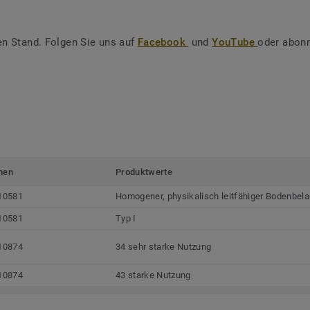
en Stand. Folgen Sie uns auf
Facebook
und
YouTube
oder abonn
men
Produktwerte
10581
Homogener, physikalisch leitfähiger Bodenbela
10581
Typ I
10874
34 sehr starke Nutzung
10874
43 starke Nutzung