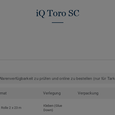
Mehr über unsere Leit-/Ableitfähigen Böd
iQ Toro SC
Leit-/Ableitfähige Böden
arenverfügbarkeit zu prüfen und online zu bestellen (nur für Tar
rmat
Verlegung
Verpackung
Kleben (Glue
Rolle 2 x 23 m
Down)