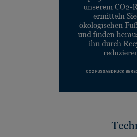
unserem CO2-R
ermitteln Si
ökologischen Fu
und finden heraus
ihn durch Rec
reduziere
CO2 FUSSABDRUCK BERE
Tech