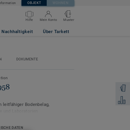
OBJEKT
WOHNEN
nformation
0
Muster
Hilfe
Mein Konto
Nachhaltigkeit
Über Tarkett
N
DOKUMENTE
ction
958
Muster 
Zum Ver
h leitfähiger Bodenbelag,
e und Laboratorien
eitfähigen Eigenschaften
ikeln in der
ISCHE DATEN