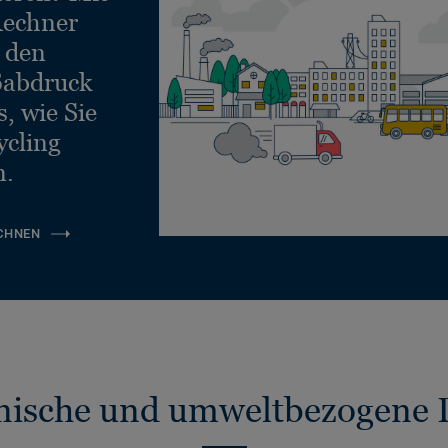
echner
e den
ßabdruck
, wie Sie
ycling
n.
CHNEN
nische und umweltbezogene 