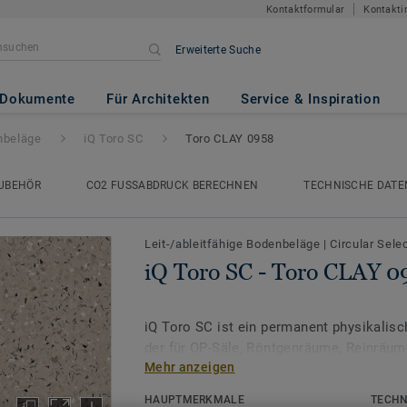
Kontaktformular
Kontakti
Erweiterte Suche
o CLAY 0958
Dokumente
Für Architekten
Service & Inspiration
enbeläge
iQ Toro SC
Toro CLAY 0958
UBEHÖR
CO2 FUSSABDRUCK BERECHNEN
TECHNISCHE DATE
Leit-/ableitfähige Bodenbeläge
|
Circular Sele
iQ Toro SC - Toro CLAY 0
iQ Toro SC ist ein permanent physikalisc
der für OP-Säle, Röntgenräume, Reinräum
Mehr anzeigen
entwickelt wurde. Die fortschrittlichen l
werden durch Beimischen von Graphitpart
HAUPTMERKMALE
TECHN