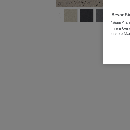
Bevor Sie
Wenn Sie a
Ihrem Gerä
Alle
unsere Ma