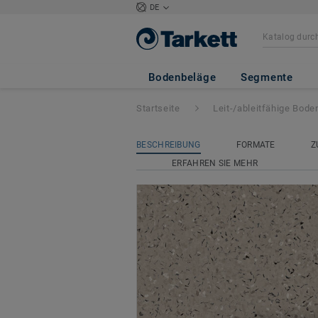
DE
iQ Toro SC
- Tor
Bodenbeläge
Segmente
Startseite
Leit-/ableitfähige Bod
BESCHREIBUNG
FORMATE
Z
ERFAHREN SIE MEHR