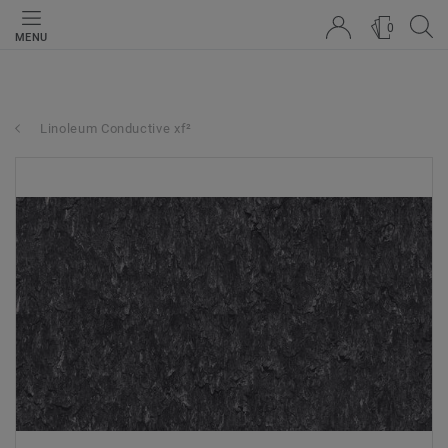
0
MENU
Linoleum Conductive xf²