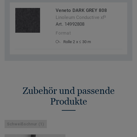
Veneto DARK GREY 808
Linoleum Conductive xf²
Art. 14992808
Format
Rolle 2 x ≤ 30 m
Zubehör und passende
Produkte
Schweißschnur (1)