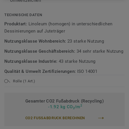
Umweltzeichen
nachhaltigen und kreislauffähigen
Bodenbelagskollektionen. Recyclingfähig auch nach dem
Gebrauch.
TECHNISCHE DATEN
Produktart:
Linoleum (homogen) in unterschiedlichen
Mehr über Tarkett Linoleum erfahren:
Tarkett Linoleum
.
Dessinierungen auf Juteträger
Mehr über unsere Leit-/Ableitfähigen Böden erfahren:
Nutzungsklasse Wohnbereich:
23 starke Nutzung
Leit-/Ableitfähige Böden
Nutzungsklasse Geschäftsbereich:
34 sehr starke Nutzung
Nutzungsklasse Industrie:
43 starke Nutzung
Qualität & Umwelt Zertifizierungen:
ISO 14001
Rolle (1 Art.)
Gesamter CO2 Fußabdruck (Recycling)
2
-1.92 kg CO
/m
2
CO2 FUSSABDRUCK BERECHNEN