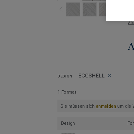
All
A
EGGSHELL
DESIGN
1 Format
Sie müssen sich
um die W
anmelden
Design
Fo