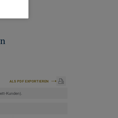
ISCHE DATEN
stärke:
2 mm
en
ALS PDF EXPORTIEREN
kett-Kunden).