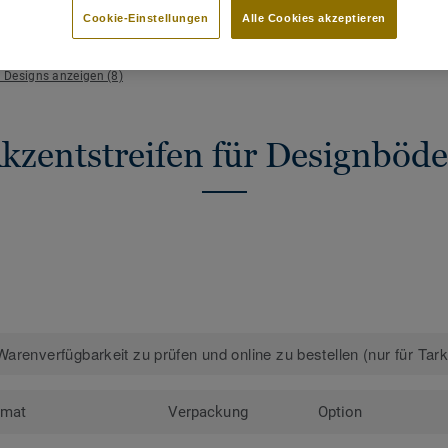
HAUPTMERKMALE
TECHN
Cookie-Einstellungen
Alle Cookies akzeptieren
Setzen Sie Akzente
Gesamt
Passend zu Tarkett Designböden
e Designs anzeigen (8)
kzentstreifen für Designböd
arenverfügbarkeit zu prüfen und online zu bestellen (nur für Tar
rmat
Verpackung
Option