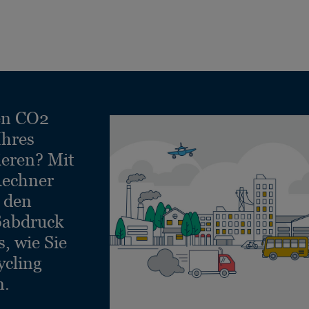
en CO2
Ihres
ieren? Mit
echner
e den
ßabdruck
, wie Sie
ycling
n.