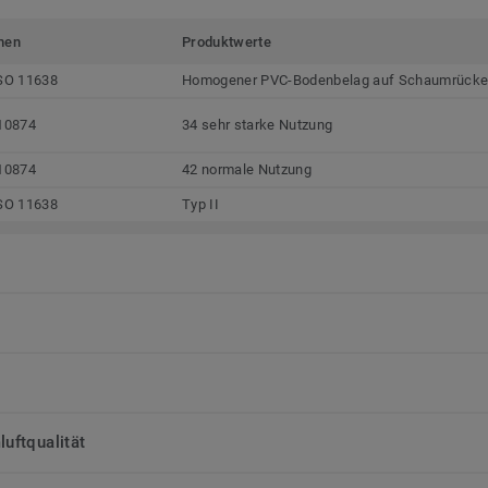
men
Produktwerte
SO 11638
Homogener PVC-Bodenbelag auf Schaumrück
10874
34 sehr starke Nutzung
10874
42 normale Nutzung
SO 11638
Typ II
uftqualität