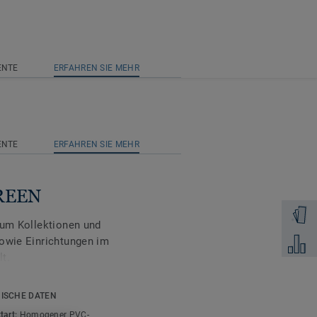
ENTE
ERFAHREN SIE MEHR
ENTE
ERFAHREN SIE MEHR
GREEN
Muster 
ium Kollektionen und
sowie Einrichtungen im
Zum Ver
t.
rt entscheidend sind,
ISCHE DATEN
 um ca. 16 dB und sorgt
tart:
Homogener PVC-