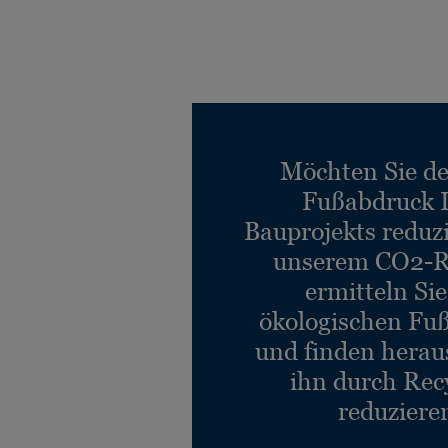
Möchten Sie d
Fußabdruck 
Bauprojekts reduz
unserem CO2-R
ermitteln Si
ökologischen Fu
und finden heraus
ihn durch Rec
reduziere