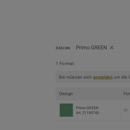
Primo GREEN
DESIGN
1 Format
Sie müssen sich
um die W
anmelden
Design
Fo
Primo GREEN
Art. 21185743