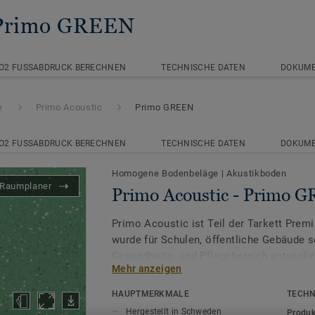
 Primo GREEN
O2 FUSSABDRUCK BERECHNEN
TECHNISCHE DATEN
DOKUM
e
Primo Acoustic
Primo GREEN
O2 FUSSABDRUCK BERECHNEN
TECHNISCHE DATEN
DOKUM
Homogene Bodenbeläge
|
Akustikboden
Raumplaner
Primo Acoustic - Primo 
Primo Acoustic ist Teil der Tarkett Prem
wurde für Schulen, öffentliche Gebäude 
Gesundheits- und Pflegebereich entwickel
Mehr anzeigen
Für Bereiche, in denen Akustik und Komfo
HAUPTMERKMALE
TECHN
reduziert Primo Acoustic den Trittschall
Hergestellt in Schweden
Produk