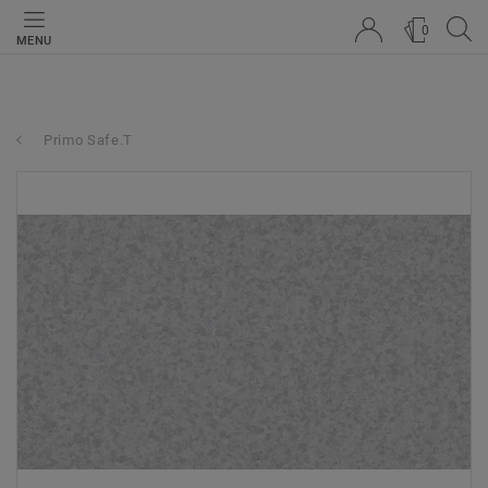
0
MENU
Primo Safe.T