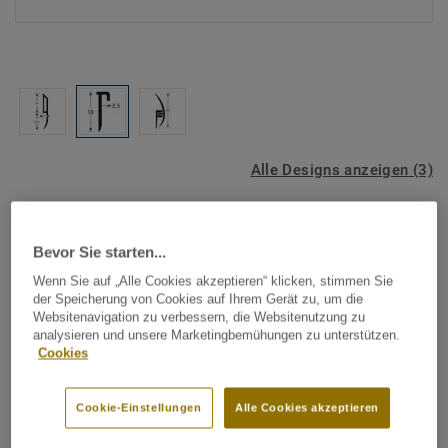
Alle Designs anzeigen (3)
Tarkett Zubehör Komplettsortiment
|
Profile & Verlegeabschluss
PVC Dichtungsprofil - CAP2
Bevor Sie starten...
Wenn Sie auf „Alle Cookies akzeptieren“ klicken, stimmen Sie
Dichtungsprofil zur Abdeckung eines an der Wand
der Speicherung von Cookies auf Ihrem Gerät zu, um die
hochgezogenen Bodenbelags. PVC Dichtungsprofile
Websitenavigation zu verbessern, die Websitenutzung zu
analysieren und unsere Marketingbemühungen zu unterstützen.
werden in der Regel zusammen mit einem Hohlkehlprofil
Cookies
verwendet und sind zur Verlegung von homogenen und
Mehr anzeigen
heterogenen Bodenbelägen geeignet.
Cookie-Einstellungen
Alle Cookies akzeptieren
PVC Dichtungsprofile gibt es in folgenden
HAUPTMERKMALE