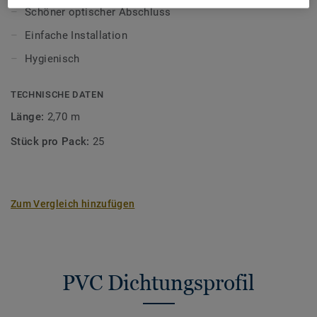
Ausführungen:CAP1: halb-flexibelCAP2:
Schöner optischer Abschluss
selbstklebendCAP3: zweiteilig
Einfache Installation
Hygienisch
TECHNISCHE DATEN
Länge:
2,70 m
Stück pro Pack:
25
Zum Vergleich hinzufügen
PVC Dichtungsprofil