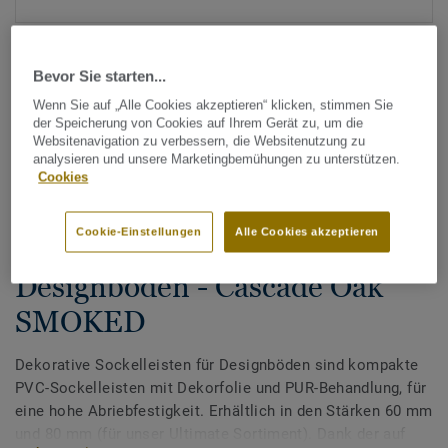
Bevor Sie starten...
Wenn Sie auf „Alle Cookies akzeptieren“ klicken, stimmen Sie
der Speicherung von Cookies auf Ihrem Gerät zu, um die
Websitenavigation zu verbessern, die Websitenutzung zu
analysieren und unsere Marketingbemühungen zu unterstützen.
Alle Designs anzeigen (200)
Cookies
Tarkett Zubehör Komplettsortiment
|
Sockelleisten
Cookie-Einstellungen
Alle Cookies akzeptieren
Dekorative Sockelleisten für
Designböden - Cascade Oak
SMOKED
Dekorative Sockelleisten für Designböden sind kompakte
PVC-Sockelleisten mit Dekorfolie und PUR-Behandlung, für
eine hohe Abriebfestigkeit. Erhältlich in den Stärken 60 mm
und 80 mm (für unser Ultimate Sortiment). Dank der auf