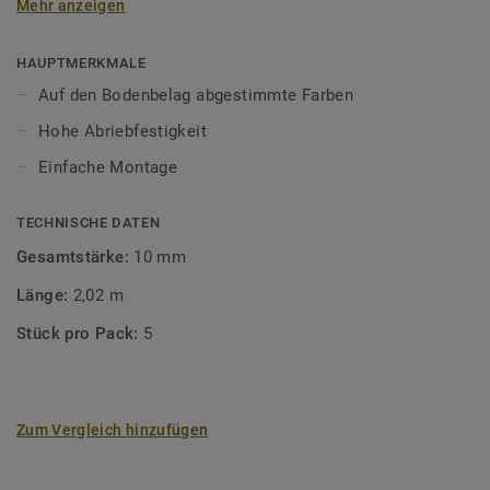
Mehr anzeigen
unsere Designböden abgestimmten Farben sorgen Sie für
ein perfektes Finish.
HAUPTMERKMALE
Auf den Bodenbelag abgestimmte Farben
Hohe Abriebfestigkeit
Einfache Montage
TECHNISCHE DATEN
Gesamtstärke:
10 mm
Länge:
2,02 m
Stück pro Pack:
5
Zum Vergleich hinzufügen