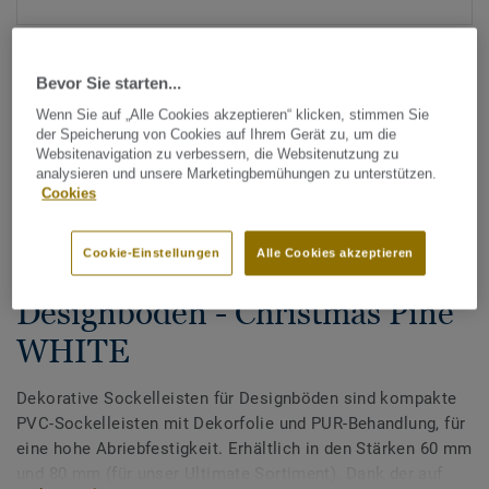
Bevor Sie starten...
Wenn Sie auf „Alle Cookies akzeptieren“ klicken, stimmen Sie
der Speicherung von Cookies auf Ihrem Gerät zu, um die
Websitenavigation zu verbessern, die Websitenutzung zu
analysieren und unsere Marketingbemühungen zu unterstützen.
Alle Designs anzeigen (200)
Cookies
Tarkett Zubehör Komplettsortiment
|
Sockelleisten
Cookie-Einstellungen
Alle Cookies akzeptieren
Dekorative Sockelleisten für
Designböden - Christmas Pine
WHITE
Dekorative Sockelleisten für Designböden sind kompakte
PVC-Sockelleisten mit Dekorfolie und PUR-Behandlung, für
eine hohe Abriebfestigkeit. Erhältlich in den Stärken 60 mm
und 80 mm (für unser Ultimate Sortiment). Dank der auf