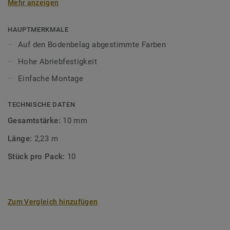
Mehr anzeigen
unsere Designböden abgestimmten Farben sorgen Sie für
ein perfektes Finish.
HAUPTMERKMALE
Auf den Bodenbelag abgestimmte Farben
Hohe Abriebfestigkeit
Einfache Montage
TECHNISCHE DATEN
Gesamtstärke:
10 mm
Länge:
2,23 m
Stück pro Pack:
10
Zum Vergleich hinzufügen