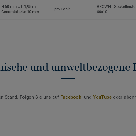
H 60 mm × L 1,95 m
BROWN
-
Sockelleiste
5 pro Pack
Gesamtstärke 10 mm
60x10
nische und umweltbezogene 
en Stand. Folgen Sie uns auf
Facebook
und
YouTube
oder abonn