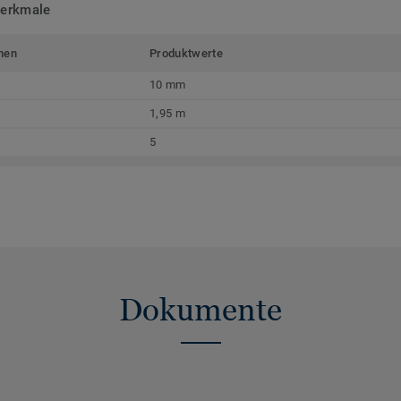
merkmale
men
Produktwerte
10 mm
1,95 m
5
Dokumente