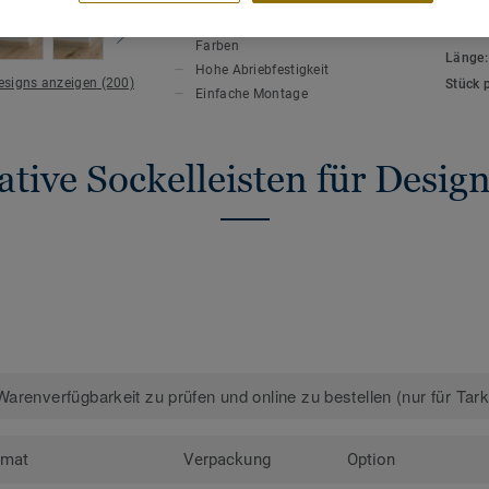
HAUPTMERKMALE
TECHN
Auf den Bodenbelag abgestimmte
Gesamt
Farben
Länge
Hohe Abriebfestigkeit
Designs anzeigen (200)
Stück 
Einfache Montage
tive Sockelleisten für Desi
arenverfügbarkeit zu prüfen und online zu bestellen (nur für Tar
rmat
Verpackung
Option