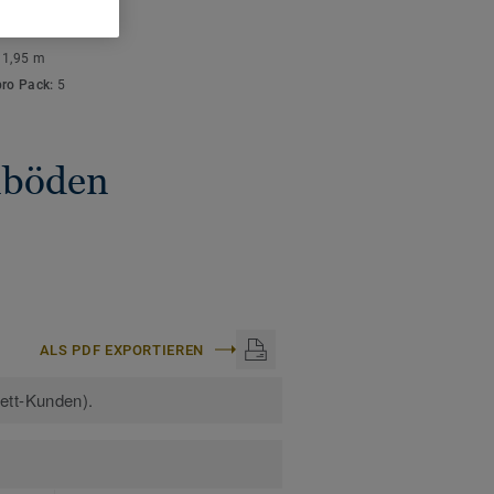
ISCHE DATEN
stärke:
10 mm
:
1,95 m
pro Pack:
5
gnböden
ALS PDF EXPORTIEREN
kett-Kunden).