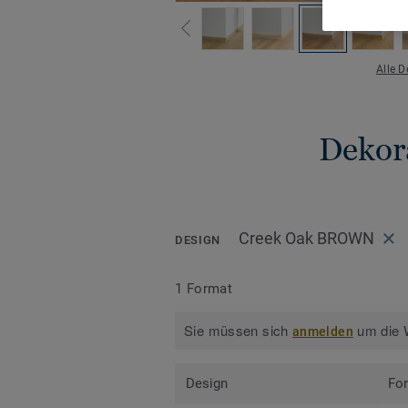
Alle 
Dekora
Creek Oak BROWN
DESIGN
1 Format
Sie müssen sich
um die W
anmelden
Design
Fo