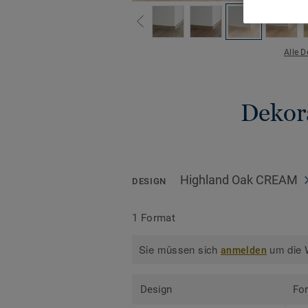
Alle 
Dekora
Highland Oak CREAM
DESIGN
1 Format
Sie müssen sich
um die W
anmelden
Design
Fo