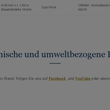
H 60 mm × L 1,95 m
CREAM
-
Sockelleiste
5 pro Pack
Gesamtstärke 10 mm
60x10
nische und umweltbezogene 
en Stand. Folgen Sie uns auf
Facebook
und
YouTube
oder abonn