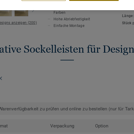
HAUPTMERKMALE
TECHN
Auf den Bodenbelag abgestimmte
Gesamt
Farben
Länge
Hohe Abriebfestigkeit
Designs anzeigen (200)
Stück 
Einfache Montage
tive Sockelleisten für Desi
arenverfügbarkeit zu prüfen und online zu bestellen (nur für Tar
rmat
Verpackung
Option