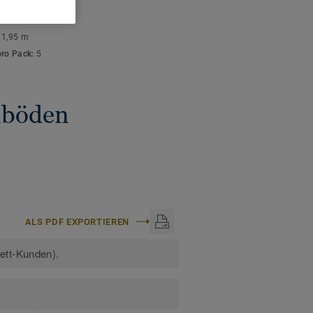
ISCHE DATEN
stärke:
10 mm
:
1,95 m
pro Pack:
5
gnböden
ALS PDF EXPORTIEREN
kett-Kunden).