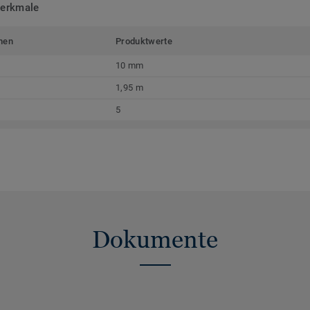
merkmale
men
Produktwerte
10 mm
1,95 m
5
Dokumente