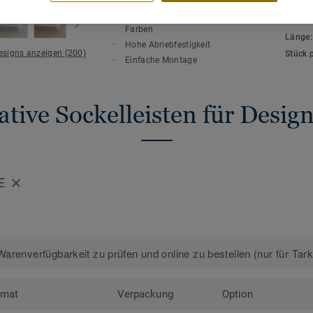
HAUPTMERKMALE
TECHN
Auf den Bodenbelag abgestimmte
Gesamt
Farben
Länge
Hohe Abriebfestigkeit
Designs anzeigen (200)
Stück 
Einfache Montage
tive Sockelleisten für Desi
E
arenverfügbarkeit zu prüfen und online zu bestellen (nur für Tar
rmat
Verpackung
Option