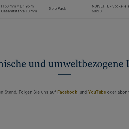
H 60 mm × L 1,95 m
NOISETTE
-
Sockellei
5 pro Pack
Gesamtstärke 10 mm
60x10
nische und umweltbezogene 
en Stand. Folgen Sie uns auf
Facebook
und
YouTube
oder abonn