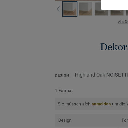
Alle 
Dekora
Highland Oak NOISETT
DESIGN
1 Format
Sie müssen sich
um die W
anmelden
Design
Fo