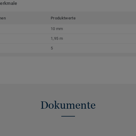
merkmale
men
Produktwerte
10 mm
1,95 m
5
Dokumente