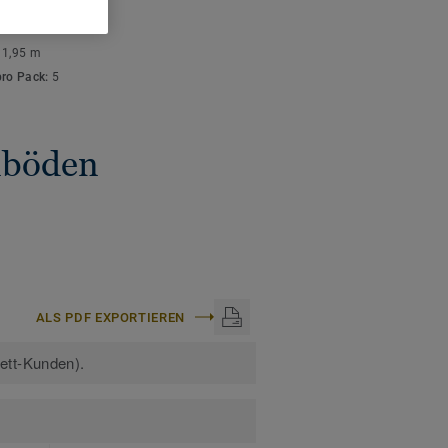
ISCHE DATEN
stärke:
10 mm
:
1,95 m
pro Pack:
5
gnböden
ALS PDF EXPORTIEREN
kett-Kunden).