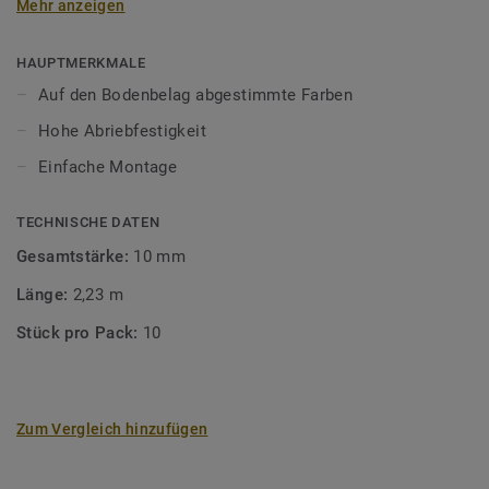
Mehr anzeigen
unsere Designböden abgestimmten Farben sorgen Sie für
ein perfektes Finish.
HAUPTMERKMALE
Auf den Bodenbelag abgestimmte Farben
Hohe Abriebfestigkeit
Einfache Montage
TECHNISCHE DATEN
Gesamtstärke:
10 mm
Länge:
2,23 m
Stück pro Pack:
10
Zum Vergleich hinzufügen