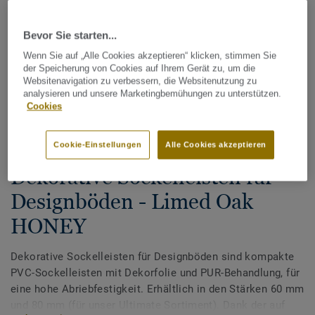
Bevor Sie starten...
Wenn Sie auf „Alle Cookies akzeptieren“ klicken, stimmen Sie
der Speicherung von Cookies auf Ihrem Gerät zu, um die
Websitenavigation zu verbessern, die Websitenutzung zu
analysieren und unsere Marketingbemühungen zu unterstützen.
Cookies
Alle Designs anzeigen (200)
Cookie-Einstellungen
Alle Cookies akzeptieren
Tarkett Zubehör Komplettsortiment
|
Sockelleisten
Dekorative Sockelleisten für
Designböden - Limed Oak
HONEY
Dekorative Sockelleisten für Designböden sind kompakte
PVC-Sockelleisten mit Dekorfolie und PUR-Behandlung, für
eine hohe Abriebfestigkeit. Erhältlich in den Stärken 60 mm
und 80 mm (für unser Ultimate Sortiment). Dank der auf