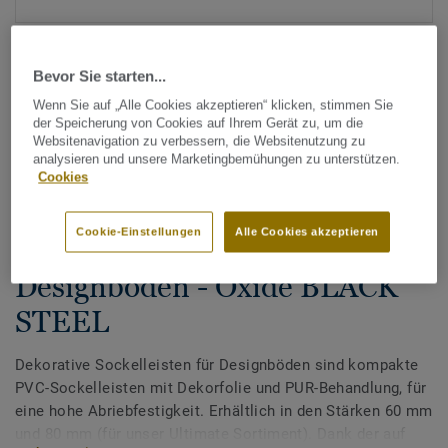
Bevor Sie starten...
Wenn Sie auf „Alle Cookies akzeptieren“ klicken, stimmen Sie
der Speicherung von Cookies auf Ihrem Gerät zu, um die
Websitenavigation zu verbessern, die Websitenutzung zu
analysieren und unsere Marketingbemühungen zu unterstützen.
Alle Designs anzeigen (200)
Cookies
Tarkett Zubehör Komplettsortiment
|
Sockelleisten
Cookie-Einstellungen
Alle Cookies akzeptieren
Dekorative Sockelleisten für
Designböden - Oxide BLACK
STEEL
Dekorative Sockelleisten für Designböden sind kompakte
PVC-Sockelleisten mit Dekorfolie und PUR-Behandlung, für
eine hohe Abriebfestigkeit. Erhältlich in den Stärken 60 mm
und 80 mm (für unser Ultimate Sortiment). Dank der auf