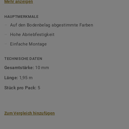
Mehr anzeigen
unsere Designböden abgestimmten Farben sorgen Sie für
ein perfektes Finish.
HAUPTMERKMALE
Auf den Bodenbelag abgestimmte Farben
Hohe Abriebfestigkeit
Einfache Montage
TECHNISCHE DATEN
Gesamtstärke:
10 mm
Länge:
1,95 m
Stück pro Pack:
5
Zum Vergleich hinzufügen