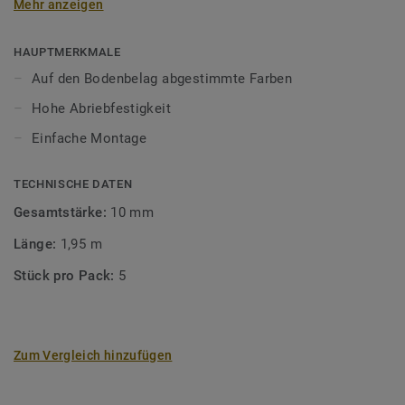
Mehr anzeigen
unsere Designböden abgestimmten Farben sorgen Sie für
ein perfektes Finish.
HAUPTMERKMALE
Auf den Bodenbelag abgestimmte Farben
Hohe Abriebfestigkeit
Einfache Montage
TECHNISCHE DATEN
Gesamtstärke:
10 mm
Länge:
1,95 m
Stück pro Pack:
5
Zum Vergleich hinzufügen