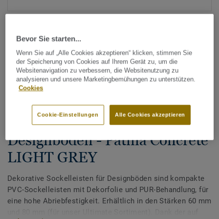
Bevor Sie starten...
Wenn Sie auf „Alle Cookies akzeptieren“ klicken, stimmen Sie
der Speicherung von Cookies auf Ihrem Gerät zu, um die
Websitenavigation zu verbessern, die Websitenutzung zu
analysieren und unsere Marketingbemühungen zu unterstützen.
Alle Designs anzeigen (200)
Cookies
Tarkett Zubehör Komplettsortiment
|
Sockelleisten
Cookie-Einstellungen
Alle Cookies akzeptieren
Dekorative Sockelleisten für
Designböden - Patina Concrete
LIGHT GREY
Dekorative Sockelleisten für Designböden sind kompakte
PVC-Sockelleisten mit Dekorfolie und PUR-Behandlung, für
eine hohe Abriebfestigkeit. Erhältlich in den Stärken 60 mm
und 80 mm (für unser Ultimate Sortiment). Dank der auf