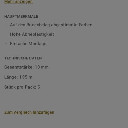
Mehr anzeigen
unsere Designböden abgestimmten Farben sorgen Sie für
ein perfektes Finish.
HAUPTMERKMALE
Auf den Bodenbelag abgestimmte Farben
Hohe Abriebfestigkeit
Einfache Montage
TECHNISCHE DATEN
Gesamtstärke:
10 mm
Länge:
1,95 m
Stück pro Pack:
5
Zum Vergleich hinzufügen