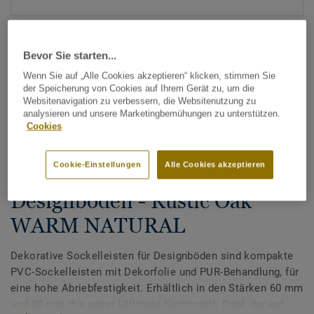
Bevor Sie starten...
Wenn Sie auf „Alle Cookies akzeptieren“ klicken, stimmen Sie
der Speicherung von Cookies auf Ihrem Gerät zu, um die
Websitenavigation zu verbessern, die Websitenutzung zu
analysieren und unsere Marketingbemühungen zu unterstützen.
Alle Designs anzeigen (200)
Cookies
Tarkett Zubehör Komplettsortiment
|
Sockelleisten
Cookie-Einstellungen
Alle Cookies akzeptieren
Dekorative Sockelleisten für
Designböden - Rustic Oak
WARM NATURAL
Dekorative Sockelleisten für Designböden sind kompakte
PVC-Sockelleisten mit Dekorfolie und PUR-Behandlung, für
eine hohe Abriebfestigkeit. Erhältlich in den Stärken 60 mm
und 80 mm (für unser Ultimate Sortiment). Dank der auf