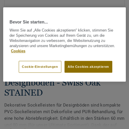
Bevor Sie starten...
Wenn Sie auf „Alle Cookies akzeptieren“ klicken, stimmen Sie
der Speicherung von Cookies auf Ihrem Gerät zu, um die
Websitenavigation zu verbessern, die Websitenutzung zu
analysieren und unsere Marketingbemühungen zu unterstützen.
Alle Designs anzeigen (200)
Cookies
Tarkett Zubehör Komplettsortiment
|
Sockelleisten
Cookie-Einstellungen
Alle Cookies akzeptieren
Dekorative Sockelleisten für
Designböden - Swiss Oak
STAINED
Dekorative Sockelleisten für Designböden sind kompakte
PVC-Sockelleisten mit Dekorfolie und PUR-Behandlung, für
eine hohe Abriebfestigkeit. Erhältlich in den Stärken 60 mm
und 80 mm (für unser Ultimate Sortiment). Dank der auf