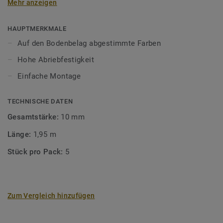
Mehr anzeigen
unsere Designböden abgestimmten Farben sorgen Sie für
ein perfektes Finish.
HAUPTMERKMALE
Auf den Bodenbelag abgestimmte Farben
Hohe Abriebfestigkeit
Einfache Montage
TECHNISCHE DATEN
Gesamtstärke:
10 mm
Länge:
1,95 m
Stück pro Pack:
5
Zum Vergleich hinzufügen