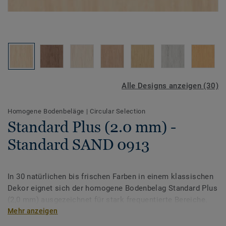
Alle Designs anzeigen (30)
Homogene Bodenbeläge
|
Circular Selection
Standard Plus (2.0 mm) -
Standard SAND 0913
In 30 natürlichen bis frischen Farben in einem klassischen
Dekor eignet sich der homogene Bodenbelag Standard Plus
(2,0 mm) ausgezeichnet für stark frequentierte Bereiche.
Standard Plus ist mit der PUR-Oberflächenvergütung für
Mehr anzeigen
einen verbesserten Schutz und eine einfache Pflege