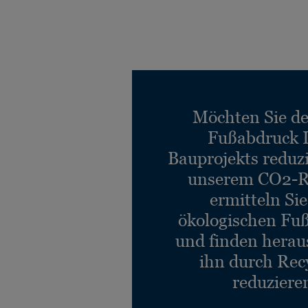
Möchten Sie d
Fußabdruck 
Bauprojekts reduz
unserem CO2-R
ermitteln Si
ökologischen Fu
und finden heraus
ihn durch Rec
reduziere