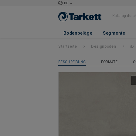
DE
iD Tilt
- Polishe
Bodenbeläge
Segmente
Startseite
Designböden
iD 
BESCHREIBUNG
FORMATE
C