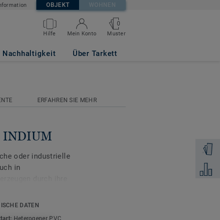
OBJEKT
WOHNEN
nformation
0
Muster
Hilfe
Mein Konto
Nachhaltigkeit
Über Tarkett
ENTE
ERFAHREN SIE MEHR
ete INDIUM
Muster 
che oder industrielle
uch in
Zum Ver
erzeugen durch ihre
d Kostenersparnis. Die
ISCHE DATEN
 noch einfacher
tart:
Heterogener PVC