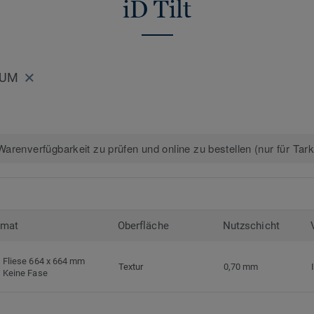
iD Tilt
IUM
arenverfügbarkeit zu prüfen und online zu bestellen (nur für Tar
rmat
Oberfläche
Nutzschicht
Fliese 664 x 664 mm
Textur
0,70 mm
Keine Fase