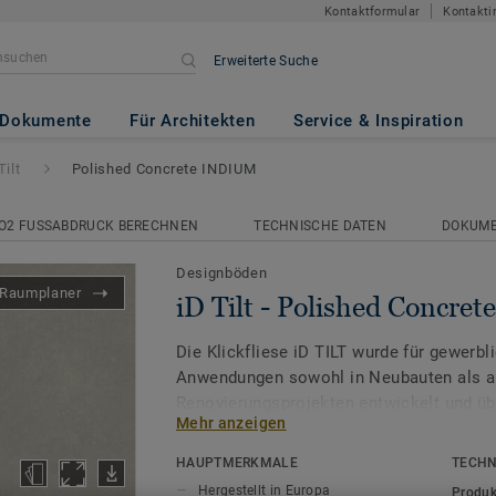
Kontaktformular
Kontakti
Erweiterte Suche
d Concrete INDIUM
Dokumente
Für Architekten
Service & Inspiration
Tilt
Polished Concrete INDIUM
O2 FUSSABDRUCK BERECHNEN
TECHNISCHE DATEN
DOKUM
Designböden
Raumplaner
iD Tilt - Polished Concr
Die Klickfliese iD TILT wurde für gewerbli
Anwendungen sowohl in Neubauten als a
Renovierungsprojekten entwickelt und üb
Mehr anzeigen
Konstruktion, bei gleichzeitiger Zeit- un
PVC Klickfliesen lassen sich dank
HAUPTMERKMALE
TECHN
des formschlüssigen Verschlusssystems
Hergestellt in Europa
Produk