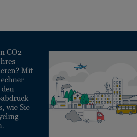
en CO2
Ihres
ieren? Mit
echner
e den
ßabdruck
, wie Sie
ycling
n.