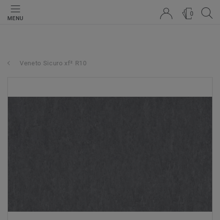
0
MENU
Veneto Sicuro xf² R10