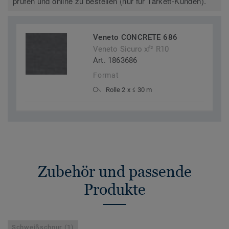
prüfen und online zu bestellen (nur für Tarkett-Kunden).
Veneto CONCRETE 686
Veneto Sicuro xf² R10
Art. 1863686
Format
Rolle 2 x ≤ 30 m
Zubehör und passende
Produkte
Schweißschnur (1)