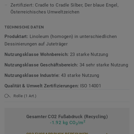
Bodenbelagskollektionen. Recyclingfähig auch nach dem
Zertifiziert: Cradle to Cradle Silber, Der blaue Engel,
Gebrauch.
Österreichisches Umweltzeichen
Mehr über Tarkett Linoleum erfahren:
Tarkett Linoleum
.
TECHNISCHE DATEN
Mehr über unsere Sicherheitsbeläge erfahren:
Produktart:
Linoleum (homogen) in unterschiedlichen
Sicherheitsbeläge
Dessinierungen auf Juteträger
Nutzungsklasse Wohnbereich:
23 starke Nutzung
Nutzungsklasse Geschäftsbereich:
34 sehr starke Nutzung
Nutzungsklasse Industrie:
43 starke Nutzung
Qualität & Umwelt Zertifizierungen:
ISO 14001
Rolle (1 Art.)
Gesamter CO2 Fußabdruck (Recycling)
2
-1.92 kg CO
/m
2