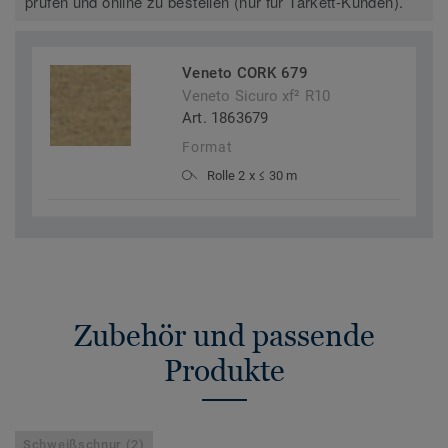
prüfen und online zu bestellen (nur für Tarkett-Kunden).
Veneto CORK 679
Veneto Sicuro xf² R10
Art. 1863679
Format
Rolle 2 x ≤ 30 m
Zubehör und passende
Produkte
Schweißschnur (2)