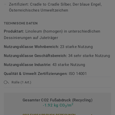
Bodenbelagskollektionen. Recyclingfähig auch nach dem
Zertifiziert: Cradle to Cradle Silber, Der blaue Engel,
Gebrauch.
Österreichisches Umweltzeichen
Mehr über Tarkett Linoleum erfahren:
Tarkett Linoleum
.
TECHNISCHE DATEN
Mehr über unsere Sicherheitsbeläge erfahren:
Produktart:
Linoleum (homogen) in unterschiedlichen
Sicherheitsbeläge
Dessinierungen auf Juteträger
Nutzungsklasse Wohnbereich:
23 starke Nutzung
Nutzungsklasse Geschäftsbereich:
34 sehr starke Nutzung
Nutzungsklasse Industrie:
43 starke Nutzung
Qualität & Umwelt Zertifizierungen:
ISO 14001
Rolle (1 Art.)
Gesamter CO2 Fußabdruck (Recycling)
2
-1.92 kg CO
/m
2