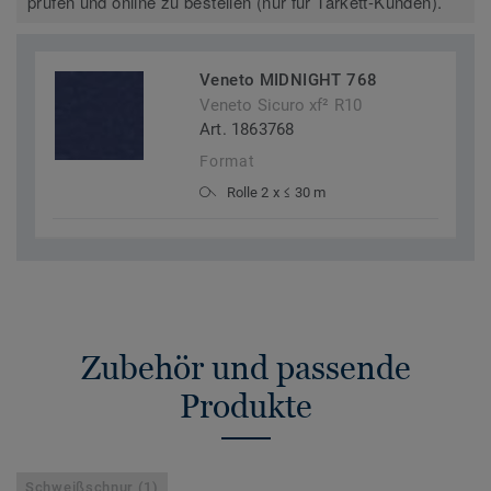
prüfen und online zu bestellen (nur für Tarkett-Kunden).
Veneto MIDNIGHT 768
Veneto Sicuro xf² R10
Art. 1863768
Format
Rolle 2 x ≤ 30 m
Zubehör und passende
Produkte
Schweißschnur (1)