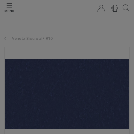
0
MENU
Veneto Sicuro xf² R10