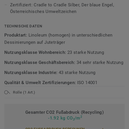
Bodenbelagskollektionen. Recyclingfähig auch nach dem
Zertifiziert: Cradle to Cradle Silber, Der blaue Engel,
Gebrauch.
Österreichisches Umweltzeichen
Mehr über Tarkett Linoleum erfahren:
Tarkett Linoleum
.
TECHNISCHE DATEN
Mehr über unsere Sicherheitsbeläge erfahren:
Produktart:
Linoleum (homogen) in unterschiedlichen
Sicherheitsbeläge
Dessinierungen auf Juteträger
Nutzungsklasse Wohnbereich:
23 starke Nutzung
Nutzungsklasse Geschäftsbereich:
34 sehr starke Nutzung
Nutzungsklasse Industrie:
43 starke Nutzung
Qualität & Umwelt Zertifizierungen:
ISO 14001
Rolle (1 Art.)
Gesamter CO2 Fußabdruck (Recycling)
2
-1.92 kg CO
/m
2