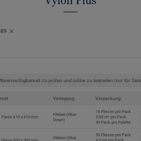
Vylon Plus
589
arenverfügbarkeit zu prüfen und online zu bestellen (nur für Tar
rmat
Verlegung
Verpackung
16 Fliesen pro Pack
Kleben (Glue
Fliese 610 x 610 mm
5,95 m² pro Pack
Down)
40 Pack pro Palette
50 Fliesen pro Pack
Kleben (Glue
Fliese 300 x 300 mm
4,5 m² pro Pack