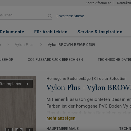
Kontaktformular
Kontakti
Erweiterte Suche
on BROWN BEIGE 0589
Dokumente
Für Architekten
Service & Inspiration
e
Vylon Plus
Vylon BROWN BEIGE 0589
UBEHÖR
CO2 FUSSABDRUCK BERECHNEN
TECHNISCHE DATE
Homogene Bodenbeläge
|
Circular Selection
Raumplaner
Vylon Plus - Vylon BRO
Mit einer klassisch gerichteten Dessini
Farben ist der homogene PVC Boden Vylo
Einsatz in gewerblichen Bereichen geeign
Mehr anzeigen
ausgezeichneten Preis-/Leistungsverhältn
einer PUR-Oberfläche für verbesserten S
HAUPTMERKMALE
TECHN