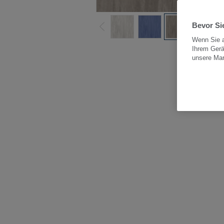
Bevor Sie
Wenn Sie a
Ihrem Gerä
Alle
unsere Ma