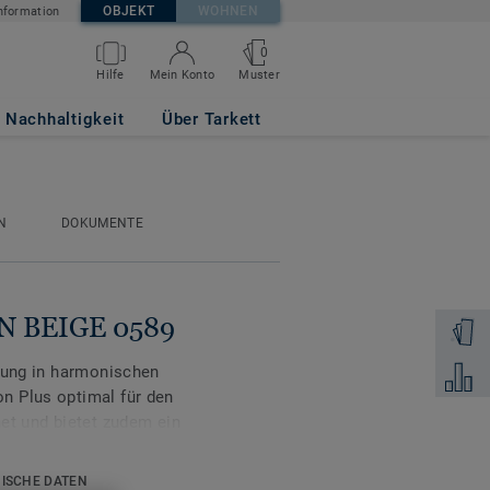
OBJEKT
WOHNEN
nformation
0
Muster
Hilfe
Mein Konto
Nachhaltigkeit
Über Tarkett
N
DOKUMENTE
WN BEIGE 0589
Muster 
erung in harmonischen
Zum Ver
n Plus optimal für den
et und bietet zudem ein
is. Vylon Plus ist mit
chutz und einfachere
ISCHE DATEN