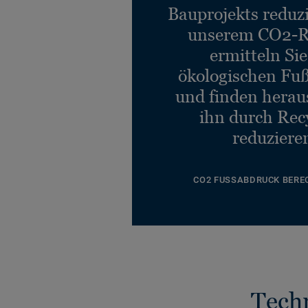
Bauprojekts reduz
unserem CO2-R
ermitteln Si
ökologischen Fu
und finden heraus
ihn durch Rec
reduziere
CO2 FUSSABDRUCK BERE
Tech