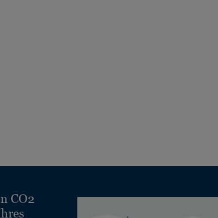
en CO2
Ihres