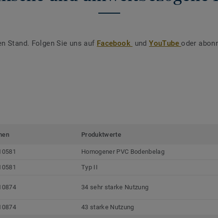
en Stand. Folgen Sie uns auf
Facebook
und
YouTube
oder abonn
men
Produktwerte
10581
Homogener PVC Bodenbelag
10581
Typ II
10874
34 sehr starke Nutzung
10874
43 starke Nutzung