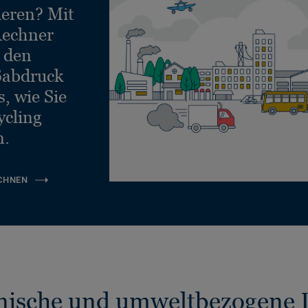
ieren? Mit
echner
e den
ßabdruck
, wie Sie
ycling
n.
CHNEN
nische und umweltbezogene 