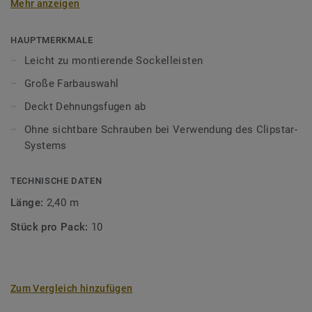
Mehr anzeigen
Holz "arbeitet", sollten Sie immer einen Abstand - eine
Dehnungsfuge - von 1,5 mm pro Meter Boden oder
mindestens 8–10 mm zwischen Boden und Wänden,
HAUPTMERKMALE
Schwellen, Rohren, Stufen, Kaminen, Steinböden usw.
Leicht zu montierende Sockelleisten
einhalten. Die Dehnungsfuge kann durch Sockelleisten,
Große Farbauswahl
Profile oder Heizkörperrosetten verdeckt werden.Holz ist
ein Naturprodukt. Abweichungen in Farbe und Struktur sind
Deckt Dehnungsfugen ab
möglich.
Ohne sichtbare Schrauben bei Verwendung des Clipstar-
Systems
TECHNISCHE DATEN
Länge:
2,40 m
Stück pro Pack:
10
Zum Vergleich hinzufügen