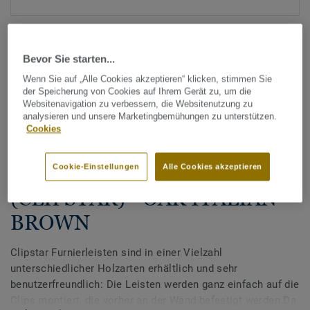
Bevor Sie starten...
Wenn Sie auf „Alle Cookies akzeptieren“ klicken, stimmen Sie
der Speicherung von Cookies auf Ihrem Gerät zu, um die
Websitenavigation zu verbessern, die Websitenutzung zu
Alle Designs anzeigen (27)
analysieren und unsere Marketingbemühungen zu unterstützen.
Cookies
Tarkett Zubehör Komplettsortiment
|
Sockelleisten
Sockelleisten für Parkett
Cookie-Einstellungen
Alle Cookies akzeptieren
(CLIPSTAR) - OAK ITALIAN
BROWN
Clipstar Furnierleisten sind in einer Vielzahl
unterschiedlicher Holzarten erhältlich und sehr
benutzerfreundlich: Die Leisten werden ganz einfach auf die
Clips montiert, die vorher an der Wand befestigt werden.Da