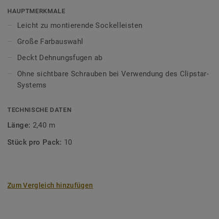
mindestens 8–10 mm zwischen Boden und Wänden,
HAUPTMERKMALE
Schwellen, Rohren, Stufen, Kaminen, Steinböden usw.
Leicht zu montierende Sockelleisten
einhalten. Die Dehnungsfuge kann durch Sockelleisten,
Große Farbauswahl
Profile oder Heizkörperrosetten verdeckt werden.Holz ist
ein Naturprodukt. Abweichungen in Farbe und Struktur sind
Deckt Dehnungsfugen ab
möglich.
Ohne sichtbare Schrauben bei Verwendung des Clipstar-
Systems
TECHNISCHE DATEN
Länge:
2,40 m
Stück pro Pack:
10
Zum Vergleich hinzufügen