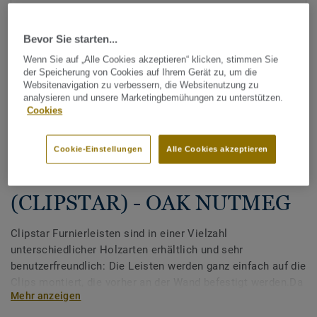
Bevor Sie starten...
Wenn Sie auf „Alle Cookies akzeptieren“ klicken, stimmen Sie
der Speicherung von Cookies auf Ihrem Gerät zu, um die
Websitenavigation zu verbessern, die Websitenutzung zu
analysieren und unsere Marketingbemühungen zu unterstützen.
Cookies
Alle Designs anzeigen (27)
Cookie-Einstellungen
Alle Cookies akzeptieren
Tarkett Zubehör Komplettsortiment
|
Sockelleisten
Sockelleisten für Parkett
(CLIPSTAR) - OAK NUTMEG
Clipstar Furnierleisten sind in einer Vielzahl
unterschiedlicher Holzarten erhältlich und sehr
benutzerfreundlich: Die Leisten werden ganz einfach auf die
Clips montiert, die vorher an der Wand befestigt werden.Da
Mehr anzeigen
Holz "arbeitet", sollten Sie immer einen Abstand - eine
Dehnungsfuge - von 1,5 mm pro Meter Boden oder