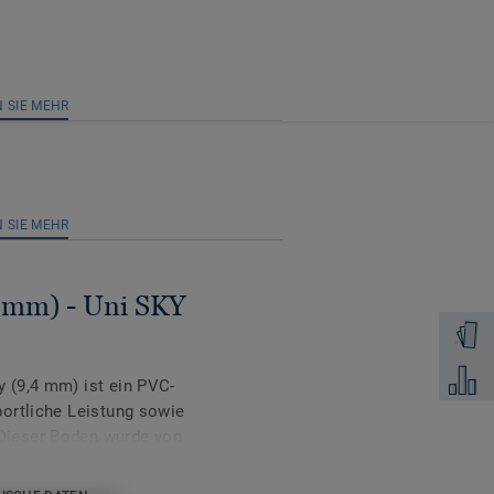
 SIE MEHR
 SIE MEHR
 mm) - Uni SKY
Muster 
Zum Ver
 (9,4 mm) ist ein PVC-
ortliche Leistung sowie
Dieser Boden wurde von
en und sorgt für
 in besonders