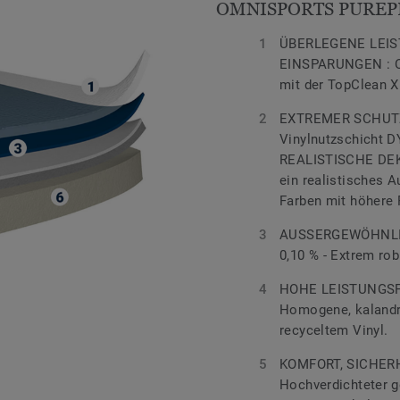
OMNISPORTS PUREP
ÜBERLEGENE LEIS
EINSPARUNGEN : Ob
mit der TopClean 
EXTREMER SCHUTZ
Vinylnutzschicht
REALISTISCHE DEKO
ein realistisches 
Farben mit höhere 
AUSSERGEWÖHNLI
0,10 % - Extrem ro
HOHE LEISTUNGSF
Homogene, kalandri
recyceltem Vinyl.
KOMFORT, SICHE
Hochverdichteter 