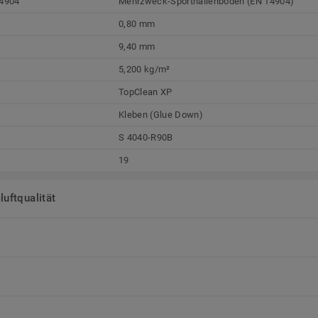
4904
Mehrzweck-Sporthallenböden (EN 14904)
0,80 mm
9,40 mm
5,200 kg/m²
TopClean XP
Kleben (Glue Down)
S 4040-R90B
19
uftqualität