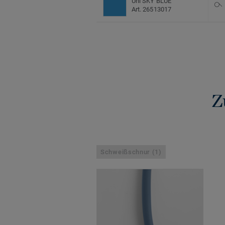
Uni SKY BLUE
Art. 26513017
Z
Schweißschnur (1)