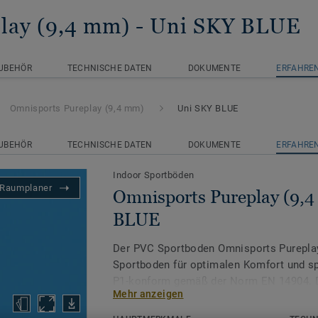
lay (9,4 mm)
- Uni SKY BLUE
UBEHÖR
TECHNISCHE DATEN
DOKUMENTE
ERFAHREN
Omnisports Pureplay (9,4 mm)
Uni SKY BLUE
UBEHÖR
TECHNISCHE DATEN
DOKUMENTE
ERFAHREN
Indoor Sportböden
Raumplaner
Omnisports Pureplay (9,4
BLUE
Der PVC Sportboden Omnisports Pureplay
Sportboden für optimalen Komfort und sp
P1-konform gemäß der Norm EN 14904. 
Mehr anzeigen
den wichtigsten Sportverbänden zugelass
extremen Schutz und optimale Sicherheit