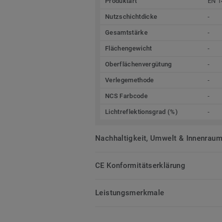
Produktart
EN 1
Nutzschichtdicke
-
Gesamtstärke
-
Flächengewicht
-
Oberflächenvergütung
-
Verlegemethode
-
NCS Farbcode
-
Lichtreflektionsgrad (%)
-
Nachhaltigkeit, Umwelt & Innenrauml
CE Konformitätserklärung
Leistungsmerkmale