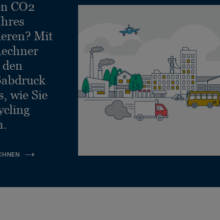
en CO2
Ihres
ieren? Mit
echner
e den
ßabdruck
, wie Sie
ycling
n.
CHNEN