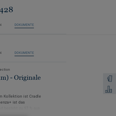
 428
N
DOKUMENTE
N
DOKUMENTE
lection
m) - Originale
Muster 
Zum Ver
m Kollektion ist Cradle
senza+ ist das
d besteht zu 97 % aus
rneuerbaren Materialien.