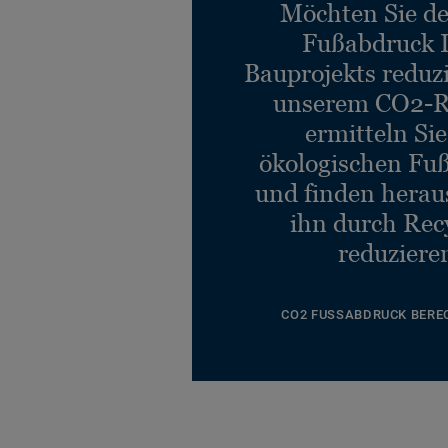
Möchten Sie d
Fußabdruck 
Bauprojekts reduz
unserem CO2-R
ermitteln Si
ökologischen Fu
und finden heraus
ihn durch Rec
reduziere
CO2 FUSSABDRUCK BERE