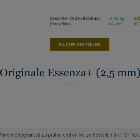
Österreichischen Umweltzeichen zertifizi
Teil unserer
Tarkett Circular Selection
, u
Gesamter CO2 Fußabdruck
-1.92 kg
CO
2
(Recycling)
CO
/m
ER
kreislauffähigen Bodenbelagskollektione
2
nach dem Gebrauch.
MUSTER BESTELLEN
Mehr über Tarkett Linoleum erfahren:
Tar
Originale Essenza+ (2,5 mm
arenverfügbarkeit zu prüfen und online zu bestellen (nur für Tar