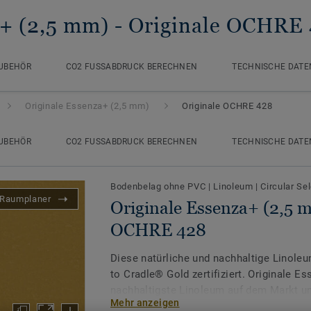
a+ (2,5 mm)
- Originale OCHRE
UBEHÖR
CO2 FUSSABDRUCK BERECHNEN
TECHNISCHE DATE
Originale Essenza+ (2,5 mm)
Originale OCHRE 428
UBEHÖR
CO2 FUSSABDRUCK BERECHNEN
TECHNISCHE DATE
Bodenbelag ohne PVC
|
Linoleum
|
Circular Se
Raumplaner
Originale Essenza+ (2,5 m
OCHRE 428
Diese natürliche und nachhaltige Linoleu
to Cradle® Gold zertifiziert. Originale Es
nachhaltigste Linoleum auf dem Markt un
Mehr anzeigen
natürlichen Rohstoffen und zu 77 % aus e