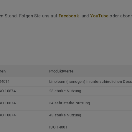
en Stand. Folgen Sie uns auf
Facebook
und
YouTube
oder abonn
men
Produktwerte
24011
Linoleum (homogen) in unterschiedlichen Dess
SO 10874
23 starke Nutzung
SO 10874
34 sehr starke Nutzung
SO 10874
43 starke Nutzung
ISO 14001