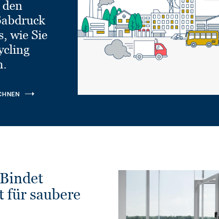
e den
ßabdruck
, wie Sie
ycling
n.
CHNEN
Bindet
t für saubere