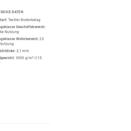
rung der Luftqualität in
ISCHE DATEN
tart:
Textiler Bodenbelag
st in 12 Farben
gsklasse Geschäftsbereich:
 helle Farbtöne umfassen
rke Nutzung
legante, moderne
gsklasse Wohnbereich:
23
 Nutzung
ichtdicke:
3,1 mm
ßig mit dem
tgewicht:
3900 g/m² (115
et, der vollständig
)
und wie er zur
nseren nachhaltigen und
n. Recyclingfähig auch
n:
Selbstliegende DESSO