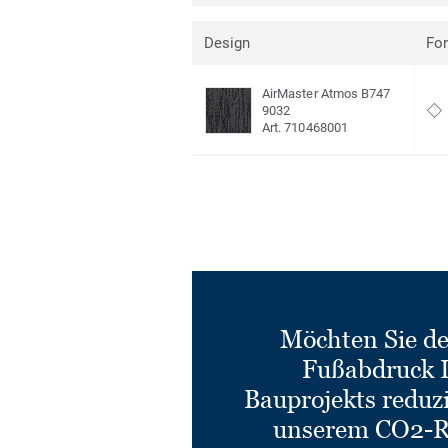
Design
Fo
AirMaster Atmos B747
9032
Art. 710468001
Möchten Sie d
Fußabdruck 
Bauprojekts reduz
unserem CO2-R