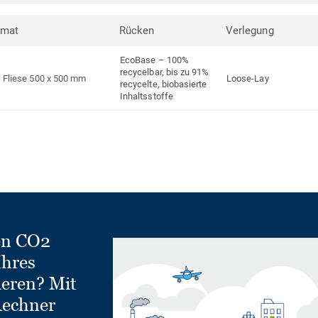
rmat
Rücken
Verlegung
EcoBase – 100%
recycelbar, bis zu 91%
Fliese 500 x 500 mm
Loose-Lay
recycelte, biobasierte
Inhaltsstoffe
en CO2
Ihres
ieren? Mit
echner