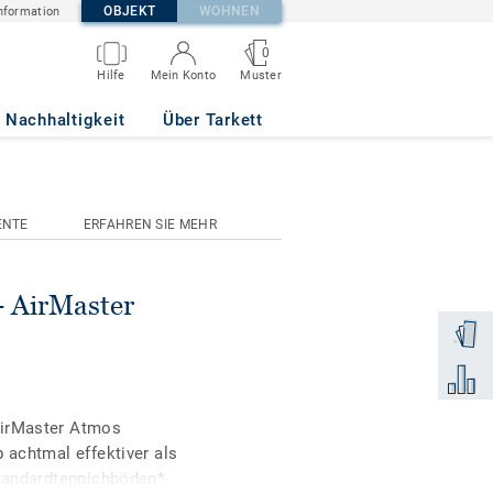
OBJEKT
WOHNEN
nformation
0
Muster
Hilfe
Mein Konto
 9032
Nachhaltigkeit
Über Tarkett
ENTE
ERFAHREN SIE MEHR
 AirMaster
Muster 
Zum Ver
AirMaster Atmos
 achtmal effektiver als
Standardteppichböden*.