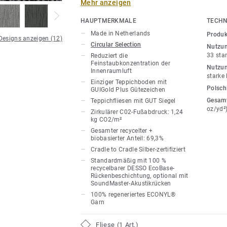
Mehr anzeigen
Damit tragen sie maßgeblich zur Verbesse
Arbeits- und Wohnräumen bei.
HAUPTMERKMALE
TECHN
Made in Netherlands
Produk
Die strukturierte Schlingenteppichfliese i
 Designs anzeigen (12)
Circular Selection
Nutzun
erhältlich, die sowohl neutrale als auch
33 sta
Reduziert die
und den perfekten Hintergrund für eine e
Feinstaubkonzentration der
Nutzun
Innenraumluft
Einrichtung bilden.
starke
Einziger Teppichboden mit
Polsch
GUIGold Plus Gütezeichen
DESSO AirMaster Atmos ist standardmä
Gesam
Teppichfliesen mit GUT Siegel
bitumenfreien EcoBase Rücken ausgestatt
oz/yd²
Zirkulärer C02-Fußabdruck: 1,24
recycelt werden kann.
kg CO2/m²
Gesamter recycelter +
biobasierter Anteil: 69,3%
Erfahren Sie mehr über
DESSO Airmaster
Cradle to Cradle Silber-zertifiziert
Feinstaubreduktion beiträgt.
Standardmäßig mit 100 %
recycelbarer DESSO EcoBase-
Teil unserer
Tarkett Circular Selection
, u
Rückenbeschichtung, optional mit
SoundMaster-Akustikrücken
kreislauffähigen Bodenbelagskollektione
100% regeneriertes ECONYL®
nach dem Gebrauch.
Garn
Mehr über DESSO Teppichfliesen erfahre
Fliese (1 Art.)