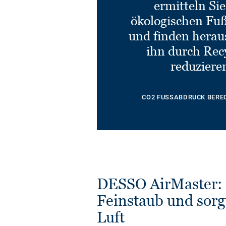
ermitteln Si
ökologischen Fu
und finden heraus
ihn durch Rec
reduziere
CO2 FUSSABDRUCK BERE
DESSO AirMaster: 
Feinstaub und sorg
Luft