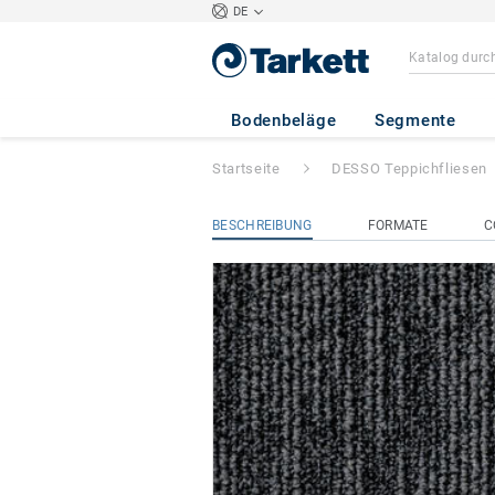
DE
DESSO AirMaster
Bodenbeläge
Segmente
Startseite
DESSO Teppichfliesen
BESCHREIBUNG
FORMATE
C