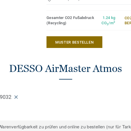
Teppichfliesen
*Basierend auf dem GUI-Testbericht Air
Gesamter CO2 Fußabdruck
1.24 kg
CO2
mit DESSO AirMaster® im Vergleich zu e
2
(Recycling)
CO
/m
ER
2
Standardboden und zu einem strukturiert
Schlingenteppichboden (Medianwerte).
MUSTER BESTELLEN
DESSO AirMaster Atmos
 9032
arenverfügbarkeit zu prüfen und online zu bestellen (nur für Tar