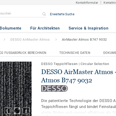
Kontaktformular
Kontakti
Erweiterte Suche
 Atmos
- AirMaster Atmos B747
Dokumente
Für Architekten
Service & Inspiration
DESSO AirMaster Atmos
AirMaster Atmos B747 9032
O2 FUSSABDRUCK BERECHNEN
TECHNISCHE DATEN
DOKUM
DESSO Teppichfliesen
|
Circular Selection
DESSO AirMaster Atmos -
Atmos B747 9032
Die patentierte Technologie der DESSO 
Teppichfliesen fängt und bindet Feinstaub
glatte Böden und viermal effektiver als 