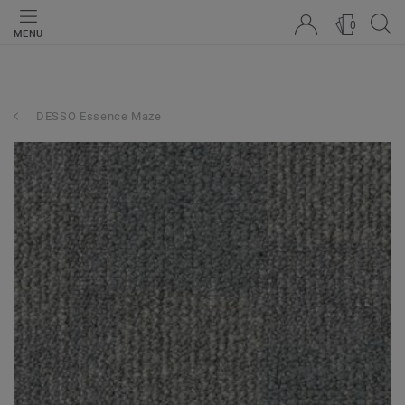
0
MENU
DESSO Essence Maze