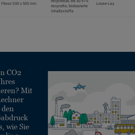
recycelbar, bis zu 91%
Fliese 500 x 500 mm
Loose-Lay
recycelte, biobasierte
Inhaltsstoffe
en CO2
Ihres
ieren? Mit
echner
e den
ßabdruck
, wie Sie