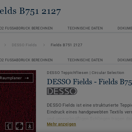
ields B751 2127
O2 FUSSABDRUCK BERECHNEN
TECHNISCHE DATEN
DOKUM
DESSO Fields
Fields B751 2127
O2 FUSSABDRUCK BERECHNEN
TECHNISCHE DATEN
DOKUM
DESSO Teppichfliesen
|
Circular Selection
Raumplaner
DESSO Fields - Fields B75
DESSO Fields ist eine strukturierte Teppi
Eindruck eines handgewebten Textils verm
und unregelmäßigen Schlingen tragen daz
Mehr anzeigen
taktilen Bodenbelag zu schaffen, der je