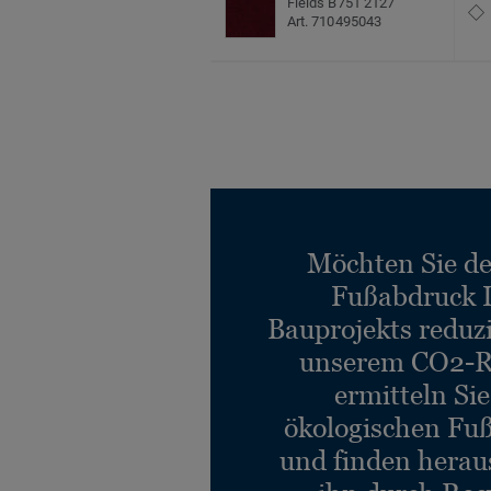
Fields B751 2127
Art. 710495043
Möchten Sie d
Fußabdruck 
Bauprojekts reduz
unserem CO2-R
ermitteln Si
ökologischen Fu
und finden heraus