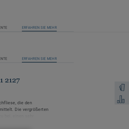
ENTE
ERFAHREN SIE MEHR
ENTE
ERFAHREN SIE MEHR
1 2127
Muster 
Zum Ver
chfliese, die den
ittelt. Die vergrößerten
u bei, einen sehr
den Raum warm und