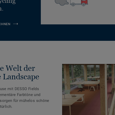
ycling
n.
CHNEN
ie Welt der
e Landscape
use mit DESSO Fields
ementäre Farbtöne und
 sorgen für mühelos schöne
türlich.