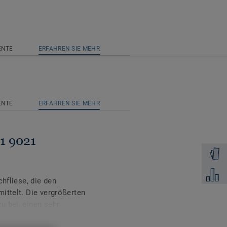
ENTE
ERFAHREN SIE MEHR
ENTE
ERFAHREN SIE MEHR
51 9021
Muster 
Zum Ver
chfliese, die den
ittelt. Die vergrößerten
u bei, einen sehr
den Raum warm und