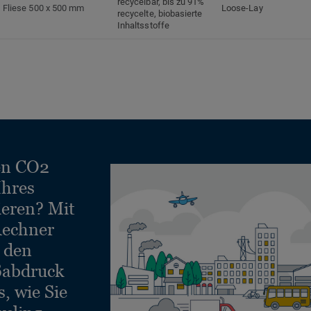
recycelbar, bis zu 91%
Fliese 500 x 500 mm
Loose-Lay
recycelte, biobasierte
Inhaltsstoffe
en CO2
Ihres
ieren? Mit
echner
e den
ßabdruck
, wie Sie