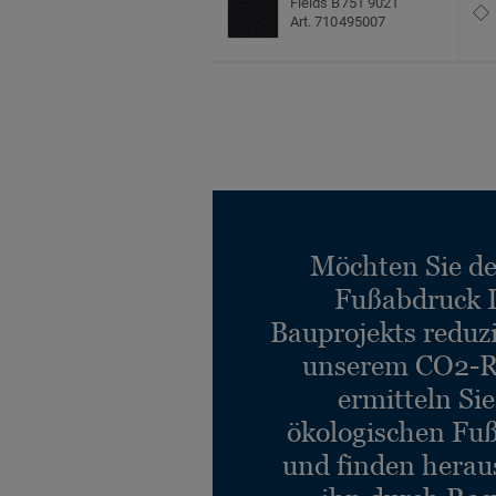
Fields B751 9021
Art. 710495007
Möchten Sie d
Fußabdruck 
Bauprojekts reduz
unserem CO2-R
ermitteln Si
ökologischen Fu
und finden heraus