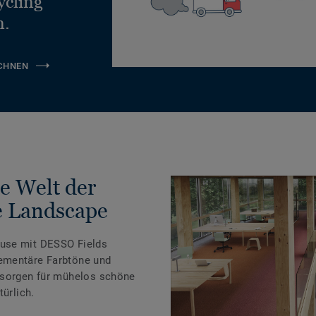
ycling
n.
CHNEN
ie Welt der
e Landscape
use mit DESSO Fields
ementäre Farbtöne und
 sorgen für mühelos schöne
türlich.