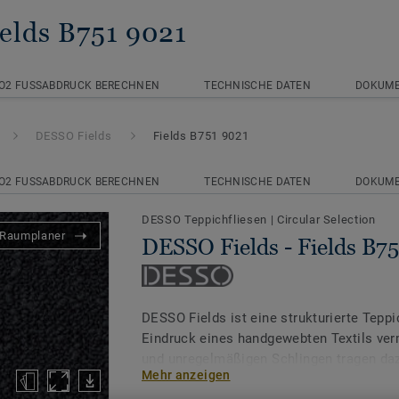
ields B751 9021
O2 FUSSABDRUCK BERECHNEN
TECHNISCHE DATEN
DOKUM
DESSO Fields
Fields B751 9021
O2 FUSSABDRUCK BERECHNEN
TECHNISCHE DATEN
DOKUM
DESSO Teppichfliesen
|
Circular Selection
Raumplaner
DESSO Fields - Fields B7
DESSO Fields ist eine strukturierte Teppi
Eindruck eines handgewebten Textils verm
und unregelmäßigen Schlingen tragen daz
Mehr anzeigen
taktilen Bodenbelag zu schaffen, der je