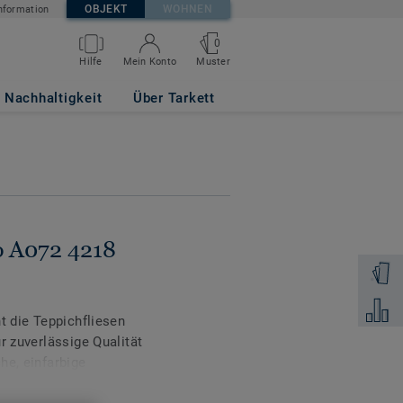
OBJEKT
WOHNEN
nformation
0
Muster
Hilfe
Mein Konto
Nachhaltigkeit
Über Tarkett
o A072 4218
Muster 
Zum Ver
t die Teppichfliesen
r zuverlässige Qualität
he, einfarbige
 aktuellen