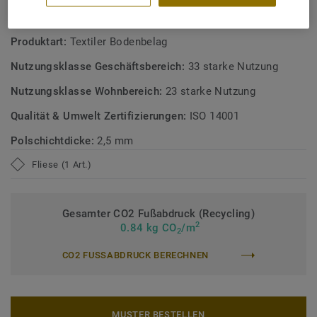
TECHNISCHE DATEN
Produktart:
Textiler Bodenbelag
Nutzungsklasse Geschäftsbereich:
33 starke Nutzung
Nutzungsklasse Wohnbereich:
23 starke Nutzung
Qualität & Umwelt Zertifizierungen:
ISO 14001
Polschichtdicke:
2,5 mm
Fliese (1 Art.)
Gesamter CO2 Fußabdruck (Recycling)
2
0.84 kg CO
/m
2
CO2 FUSSABDRUCK BERECHNEN
MUSTER BESTELLEN