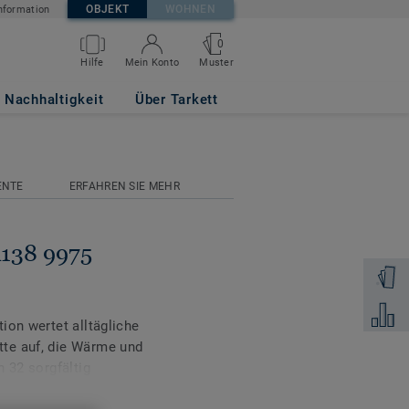
OBJEKT
WOHNEN
nformation
0
Muster
Hilfe
Mein Konto
Nachhaltigkeit
Über Tarkett
ENTE
ERFAHREN SIE MEHR
A138 9975
Muster 
Zum Ver
ion wertet alltägliche
te auf, die Wärme und
n 32 sorgfältig
ie gelungene Verbindung