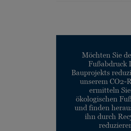
Möchten Sie d
Fußabdruck 
Bauprojekts reduz
unserem CO2-R
ermitteln Si
ökologischen Fu
und finden heraus
ihn durch Rec
reduziere