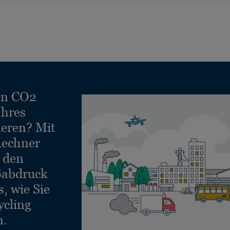
en CO2
Ihres
ieren? Mit
echner
e den
ßabdruck
, wie Sie
ycling
n.