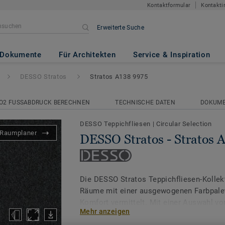
Kontaktformular
Kontakti
Erweiterte Suche
Stratos A138 9975
Dokumente
Für Architekten
Service & Inspiration
DESSO Stratos
Stratos A138 9975
O2 FUSSABDRUCK BERECHNEN
TECHNISCHE DATEN
DOKUM
DESSO Teppichfliesen
|
Circular Selection
Raumplaner
DESSO Stratos - Stratos 
Die DESSO Stratos Teppichfliesen-Kollekt
Räume mit einer ausgewogenen Farbpalet
Komfort vermittelt. Mit einer Auswahl vo
Mehr anzeigen
abgestimmten Farben steht Stratos für d