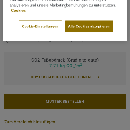
Websitenavigation zu verbessern, die Websitenutzung zu
analysieren und unsere Marketingbemühungen zu unterstützen.
Nutzungsklasse Geschäftsbereich:
34 sehr starke Nutzung
Cookies
Nutzungsklasse Industrie:
43 starke Nutzung
Cookie-Einstellungen
Alle Cookies akzeptieren
Garantie Objektbereich (Jahre):
10 Jahre
Fliese (10 Art.)
Planke (1 Art.)
CO2 Fußabdruck (Cradle to gate)
2
7.71 kg CO
/m
2
CO2 FUSSABDRUCK BERECHNEN
MUSTER BESTELLEN
Zum Vergleich hinzufügen