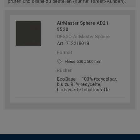
prüfen und online zu bestellen (nur für Tarkett-Kunden).
AirMaster Sphere AD21
9520
DESSO AirMaster Sphere
Art. 712218019
Format
Fliese 500 x 500 mm
Rücken
EcoBase – 100% recycelbar,
bis zu 91% recycelte,
biobasierte Inhaltsstoffe