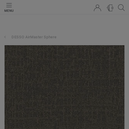
0
MENU
DESSO AirMaster Sphere