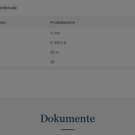
merkmale
men
Produktwerte
4 mm
S 8502-B
50 m
20
Dokumente