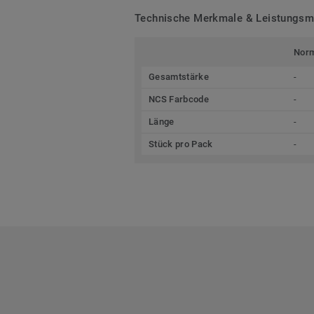
Technische Merkmale & Leistungs
Nor
Gesamtstärke
-
NCS Farbcode
-
Länge
-
Stück pro Pack
-