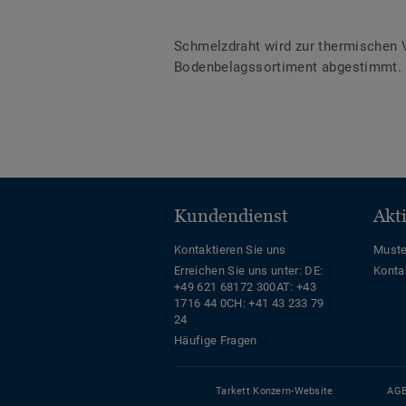
Schmelzdraht wird zur thermischen 
Bodenbelagssortiment abgestimmt. D
Kundendienst
Akt
Kontaktieren Sie uns
Muste
Erreichen Sie uns unter:
DE:
Konta
+49 621 68172 300
AT: +43
1716 44 0
CH: +41 43 233 79
24
Häufige Fragen
Tarkett Konzern-Website
AG