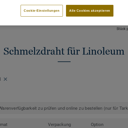
HAUPTMERKMALE
TECHN
Schmelzdraht zur thermischen
Gesamt
Cookie-Einstellungen
Alle Cookies akzeptieren
Verschweißung
NCS F
Perfekte Farbabstimmung
 Designs anzeigen (88)
Länge
Stück 
Schmelzdraht für Linoleum
8
arenverfügbarkeit zu prüfen und online zu bestellen (nur für Tar
rmat
Verpackung
Option