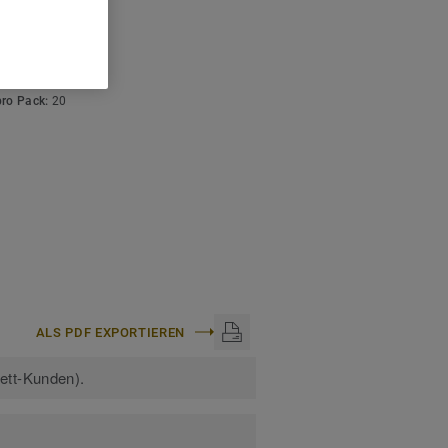
ISCHE DATEN
stärke:
4 mm
arbcode:
S 8502-B
:
50 m
pro Pack:
20
ALS PDF EXPORTIEREN
kett-Kunden).