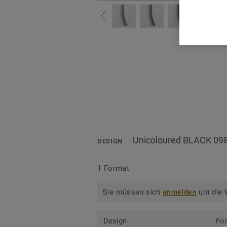
Alle
Unicoloured BLACK 09
DESIGN
1 Format
Sie müssen sich
um die W
anmelden
Design
Fo