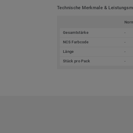
Technische Merkmale & Leistungs
Nor
Gesamtstärke
-
NCS Farbcode
-
Länge
-
Stück pro Pack
-