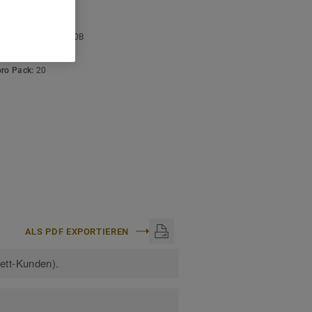
ISCHE DATEN
stärke:
4 mm
arbcode:
S 7020-R90B
:
50 m
pro Pack:
20
ALS PDF EXPORTIEREN
kett-Kunden).