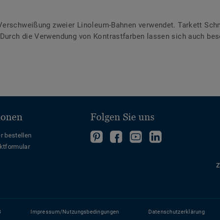
Verschweißung zweier Linoleum-Bahnen verwendet. Tarkett Schme
urch die Verwendung von Kontrastfarben lassen sich auch bes
ionen
Folgen Sie uns
Folgen
Folgen
Folge
Folgen
r bestellen
ktformular
Sie
Sie
uns
Sie
uns
uns
auf
uns
Z
auf
auf
YouTube
auf
Pinterest
Facebook
LinkedIn
B
Impressum/Nutzungsbedingungen
Datenschutzerklärung