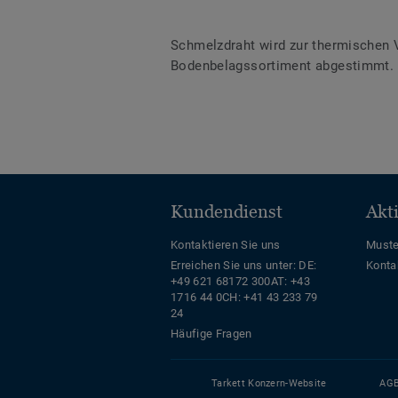
Schmelzdraht wird zur thermischen 
Bodenbelagssortiment abgestimmt. D
Kundendienst
Akt
Kontaktieren Sie uns
Muste
Erreichen Sie uns unter:
DE:
Konta
+49 621 68172 300
AT: +43
1716 44 0
CH: +41 43 233 79
24
Häufige Fragen
Tarkett Konzern-Website
AG