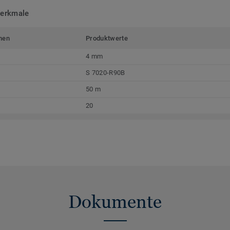
merkmale
men
Produktwerte
4 mm
S 7020-R90B
50 m
20
Dokumente