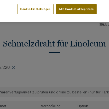
HAUPTMERKMALE
TECHN
Schmelzdraht zur thermischen
Gesamt
Cookie-Einstellungen
Alle Cookies akzeptieren
Verschweißung
NCS F
Perfekte Farbabstimmung
 Designs anzeigen (88)
Länge
Stück 
Schmelzdraht für Linoleum
E 220
arenverfügbarkeit zu prüfen und online zu bestellen (nur für Tar
rmat
Verpackung
Option