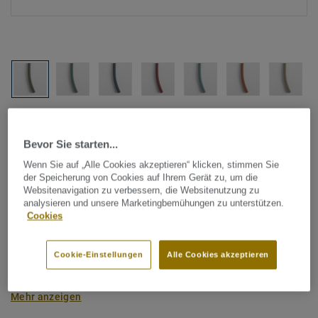
Alle Designs anzeigen (88)
Bevor Sie starten...
Tarkett Zubehör Komplettsortiment
|
Schweißschnüre
Wenn Sie auf „Alle Cookies akzeptieren“ klicken, stimmen Sie
Schmelzdraht für Linoleum -
der Speicherung von Cookies auf Ihrem Gerät zu, um die
Websitenavigation zu verbessern, die Websitenutzung zu
Unicoloured PINE 796
analysieren und unsere Marketingbemühungen zu unterstützen.
Cookies
Schmelzdraht wird zur thermischen Verschweißung zweier
Linoleum-Bahnen verwendet. Tarkett Schmelzdrähte sind
Cookie-Einstellungen
Alle Cookies akzeptieren
farblich auf unser Bodenbelagssortiment abgestimmt.
Durch die Verwendung von Kontrastfarben lassen sich auch
Mehr anzeigen
besondere Designeffekte schaffen.