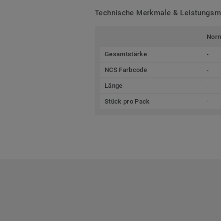
Technische Merkmale & Leistungs
Nor
Gesamtstärke
-
NCS Farbcode
-
Länge
-
Stück pro Pack
-