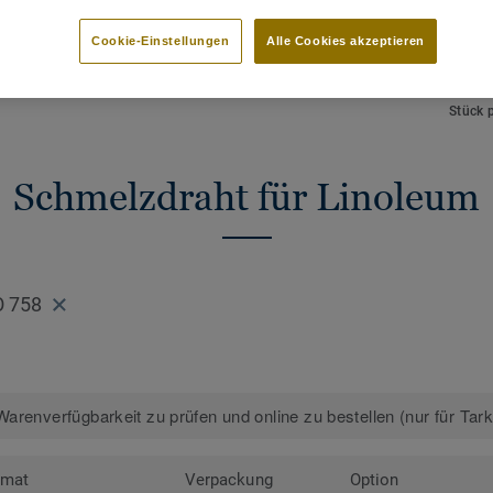
HAUPTMERKMALE
TECHN
Schmelzdraht zur thermischen
Gesamt
Cookie-Einstellungen
Alle Cookies akzeptieren
Verschweißung
NCS F
Perfekte Farbabstimmung
 Designs anzeigen (88)
Länge
Stück 
Schmelzdraht für Linoleum
O 758
arenverfügbarkeit zu prüfen und online zu bestellen (nur für Tar
rmat
Verpackung
Option