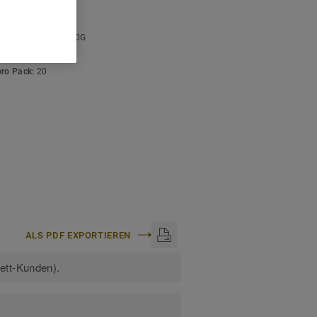
ISCHE DATEN
stärke:
4 mm
arbcode:
S 4020-B90G
:
50 m
pro Pack:
20
ALS PDF EXPORTIEREN
kett-Kunden).