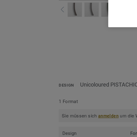
Alle
Unicoloured PISTACHI
DESIGN
1 Format
Sie müssen sich
um die W
anmelden
Design
Fo