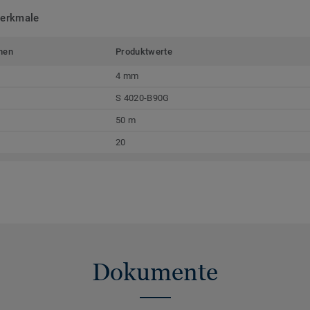
merkmale
men
Produktwerte
4 mm
S 4020-B90G
50 m
20
Dokumente