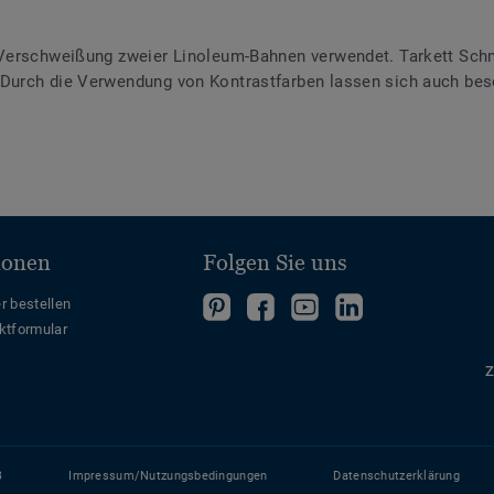
Verschweißung zweier Linoleum-Bahnen verwendet. Tarkett Schme
urch die Verwendung von Kontrastfarben lassen sich auch bes
ionen
Folgen Sie uns
Folgen
Folgen
Folge
Folgen
r bestellen
ktformular
Sie
Sie
uns
Sie
uns
uns
auf
uns
Z
auf
auf
YouTube
auf
Pinterest
Facebook
LinkedIn
B
Impressum/Nutzungsbedingungen
Datenschutzerklärung