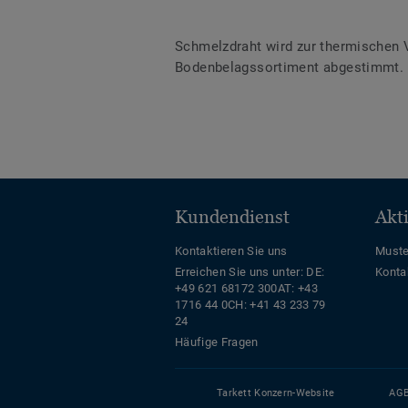
Schmelzdraht wird zur thermischen 
Bodenbelagssortiment abgestimmt. D
Kundendienst
Akt
Kontaktieren Sie uns
Muste
Erreichen Sie uns unter:
DE:
Konta
+49 621 68172 300
AT: +43
1716 44 0
CH: +41 43 233 79
24
Häufige Fragen
Tarkett Konzern-Website
AG