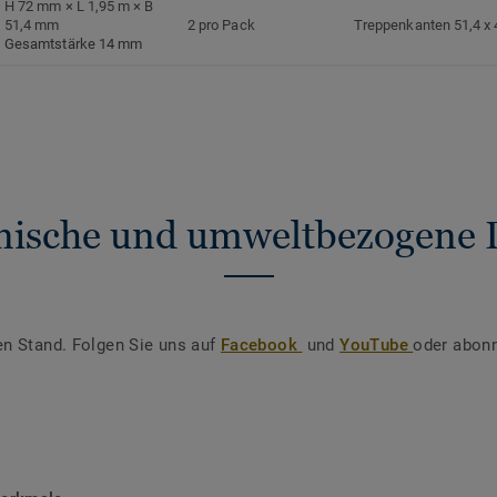
H 72 mm × L 1,95 m × B
51,4 mm
2 pro Pack
Treppenkanten 51,4 x
Gesamtstärke 14 mm
nische und umweltbezogene 
en Stand. Folgen Sie uns auf
Facebook
und
YouTube
oder abonn