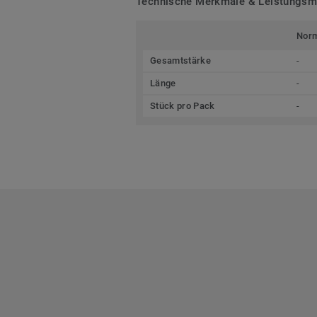
Technische Merkmale & Leistungs
Nor
Gesamtstärke
-
Länge
-
Stück pro Pack
-