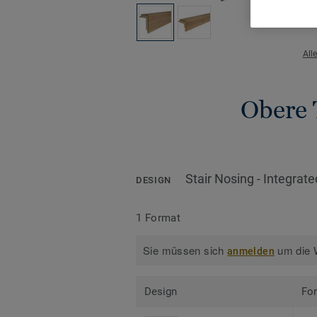
All
Obere 
Stair Nosing - Integrate
DESIGN
1 Format
Sie müssen sich
um die W
anmelden
Design
Fo