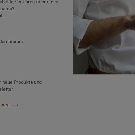
beläge erfahren oder einen
nbaren?
f.
ändernummer:
r neue Produkte und
letter.
REN!