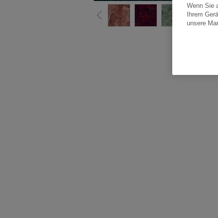
Wenn Sie a
Ihrem Gerä
unsere Ma
Alle