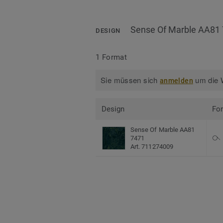
Sense Of Marble AA81
DESIGN
1 Format
Sie müssen sich
um die W
anmelden
Design
Fo
Sense Of Marble AA81
7471
Art. 711274009