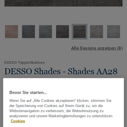
Alle Designs anzeigen (8)
DESSO Teppichbahnen
DESSO Shades - Shades AA28
9513
Bevor Sie starten...
Wenn Sie auf „Alle Cookies akzeptieren“ klicken, stimmen Sie
Das verschwommene klassische Design der Teppichboden
der Speicherung von Cookies auf Ihrem Gerät zu, um die
Kollektion DESSO Shades erzeugt einen luxuriösen
Websitenavigation zu verbessern, die Websitenutzung zu
analysieren und unsere Marketingbemühungen zu unterstützen.
Vintage-Look und lässt sich perfekt mit den Mustern von
Cookies
DESSO Patterns
kombinieren. Mit einer subtilen Mischung