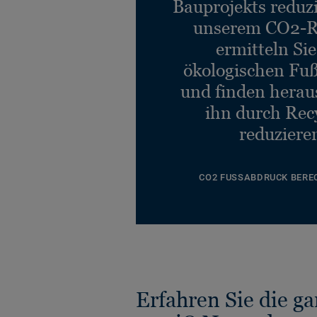
Bauprojekts reduz
unserem CO2-R
ermitteln Si
ökologischen Fu
und finden heraus
ihn durch Rec
reduziere
CO2 FUSSABDRUCK BERE
Erfahren Sie die g