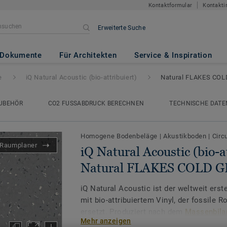
Kontaktformular
Kontakti
Erweiterte Suche
c (bio-attribuiert)
- Natural 
Dokumente
Für Architekten
Service & Inspiration
e
iQ Natural Acoustic (bio-attribuiert)
Natural FLAKES COL
UBEHÖR
CO2 FUSSABDRUCK BERECHNEN
TECHNISCHE DATE
Homogene Bodenbeläge
|
Akustikboden
|
Circ
Raumplaner
iQ Natural Acoustic (bio-at
Natural FLAKES COLD G
iQ Natural Acoustic ist der weltweit ers
mit bio-attribuiertem Vinyl, der fossile
ersetzt. Produziert nach dem
Massenbilan
Mehr anzeigen
externen Audit zertifiziert.