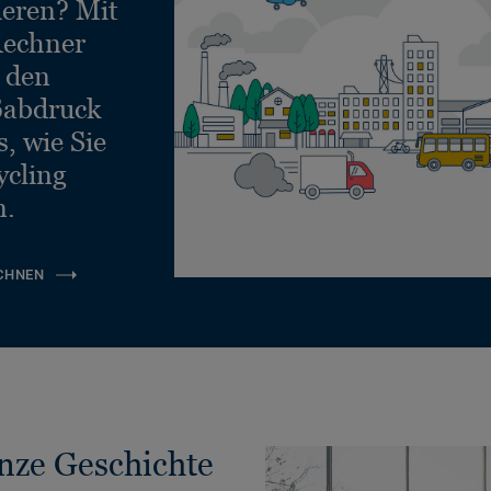
ieren? Mit
echner
e den
ßabdruck
, wie Sie
ycling
n.
CHNEN
anze Geschichte