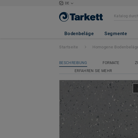
DE
iQ Natural Acousti
GREY 0057
Bodenbeläge
Segmente
Startseite
Homogene Bodenbeläg
BESCHREIBUNG
FORMATE
Z
ERFAHREN SIE MEHR