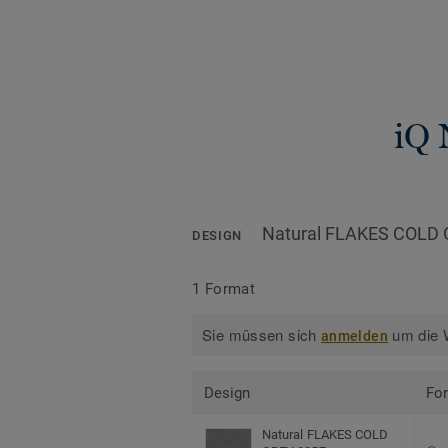
iQ 
Natural FLAKES COLD 
DESIGN
1 Format
Sie müssen sich
um die W
anmelden
Design
Fo
Natural FLAKES COLD