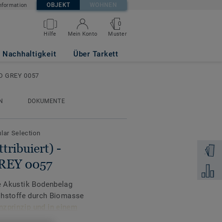
OBJEKT
WOHNEN
nformation
0
FLAKES COLD
Muster
Hilfe
Mein Konto
Nachhaltigkeit
Über Tarkett
D GREY 0057
N
DOKUMENTE
ular Selection
tribuiert) -
Muster 
REY 0057
Zum Ver
te Akustik Bodenbelag
 Rohstoffe durch Biomasse
zprinzip und in einem