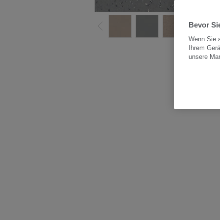
Bevor Sie
Wenn Sie a
Ihrem Gerä
Alle
unsere Ma