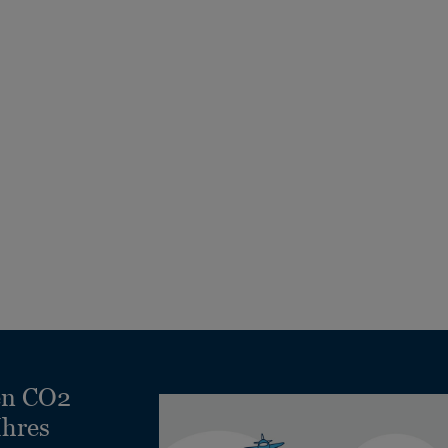
en CO2
Ihres