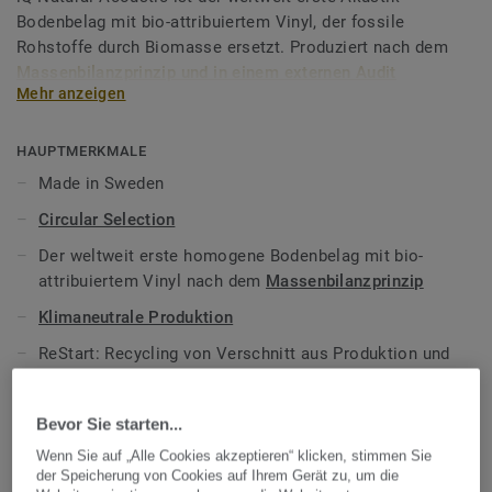
Bodenbelag mit bio-attribuiertem Vinyl, der fossile
Rohstoffe durch Biomasse ersetzt. Produziert nach dem
Massenbilanzprinzip und in einem externen Audit
Mehr anzeigen
zertifiziert.
Dank seiner seiner hervorragenden Akustik- und
HAUPTMERKMALE
Haltbarkeitsleistung eignet sich iQ Natural Acoustic
Made in Sweden
optimal in Bereichen mit erhöhten akustischen
Circular Selection
Anforderungen, wie Schulkorridoren, Kindergärten oder
öffentlichen Gebäuden.
Der weltweit erste homogene Bodenbelag mit bio-
attribuiertem Vinyl nach dem
Massenbilanzprinzip
iQ Natural Acoustic ist auch als Kompaktvariante
iQ
Klimaneutrale Produktion
Natural
ohne integrierte Trittschalldämmung verfügbar.
ReStart: Recycling von Verschnitt aus Produktion und
Teil unserer
Tarkett Circular Selection
, unseren
Verlegung, sowie des Produktes nach der
nachhaltigen und kreislauffähigen
Nutzungsphase
Bodenbelagskollektionen. Recyclingfähig auch nach dem
Bevor Sie starten...
Niedrigste Lebensdauerkosten auf dem Markt
Gebrauch.
Wenn Sie auf „Alle Cookies akzeptieren“ klicken, stimmen Sie
Trittschallschutzverbesserungsmaß: 15 dB
der Speicherung von Cookies auf Ihrem Gerät zu, um die
Mehr über unsere homogenen Bodenbeläge erfahren: